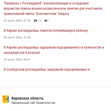
"Каникулы с Росгвардией": военнослужащие и сотрудники
05 августа 2026, 11:00
7
1
ведомства повели военно-патриотическое занятие для участников
православной смены "Благовестник" (видео)
В Кирове росгвардейцы задержали подозреваемую в сбыте
поддельной купюры
23 июля 2026, 07:30
12
1
04 августа 2026, 09:30
В Кирове росгвардейцы помогли потерявшемуся ребенку
25 июля 2026, 07:00
В Кирове росгвардейцы задержали подозреваемого в хулиганстве и
находящегося в розыске
24 июля 2026, 09:01
В Слободском росгвардейцы задержали подозреваемых в
хулиганстве
20 июля 2026, 08:16
Офицер Росгвардии рассказала об условиях приема на службу во
вневедомственную охрану и поступления в ведомственные вузы
Кировская область
Официальный сайт Правительства
22 июля 2026, 14:51
1
2