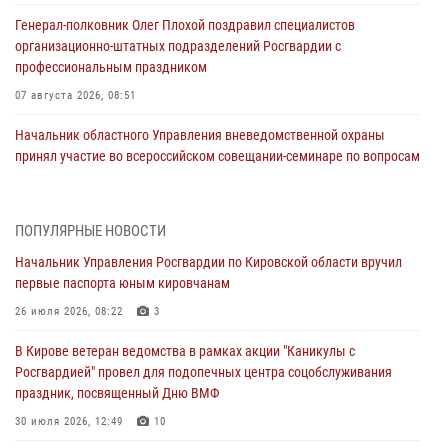
Генерал-полковник Олег Плохой поздравил специалистов
организационно-штатных подразделений Росгвардии с
профессиональным праздником
07 августа 2026, 08:51
Начальник областного Управления вневедомственной охраны
принял участие во всероссийском совещании-семинаре по вопросам
развития этого подразделения Росгвардии (видео)
07 августа 2026, 08:48
8
1
ПОПУЛЯРНЫЕ НОВОСТИ
В Кирове росгвардейцы задержали подозреваемого в краже
Начальник Управления Росгвардии по Кировской области вручил
инструмента
первые паспорта юным кировчанам
07 августа 2026, 08:39
26 июля 2026, 08:22
3
В Кирово-Чепецке росгвардейцы задержали подозреваемого в
В Кирове ветеран ведомства в рамках акции "Каникулы с
хулиганстве
Росгвардией" провел для подопечных центра соцобслуживания
06 августа 2026, 07:00
праздник, посвященный Дню ВМФ
Губернатор Кировской области Александр Соколов вручил
30 июля 2026, 12:49
10
почетные знаки и грамоты росгвардейцам (видео)