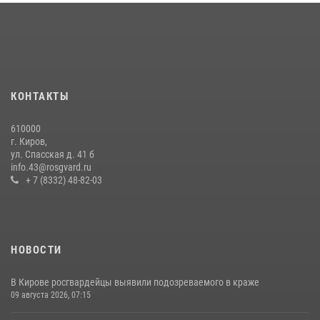
Кировские росгвардейцы задержали неоднократно судимую
гражданку, подозреваемую в краже
21 июля 2026, 08:20
В Кирове росгвардейцы и ветераны ведомства приняли участие в
митинге в честь Дня воздушно-десантных войск
КОНТАКТЫ
03 августа 2026, 08:45
8
610000
В Кирове и Кирово-Чепецке росгвардейцы задержали
г. Киров,
подозреваемых в хулиганстве
ул. Спасская д. 41 б
info.43@rosgvard.ru
19 июля 2026, 07:00
+ 7 (8332) 48-82-03
НОВОСТИ
В Кирове росгвардейцы выявили подозреваемого в краже
09 августа 2026, 07:15