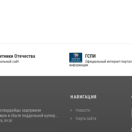
тники Отечества
ГСПИ
альный сайт
Официальный интернет-портал
информации
И
НАВИГАЦИЯ
осгвардейцы задержали
Новости
мую в сбыте поддельной купюр...
Карта сайта
26, 09:30