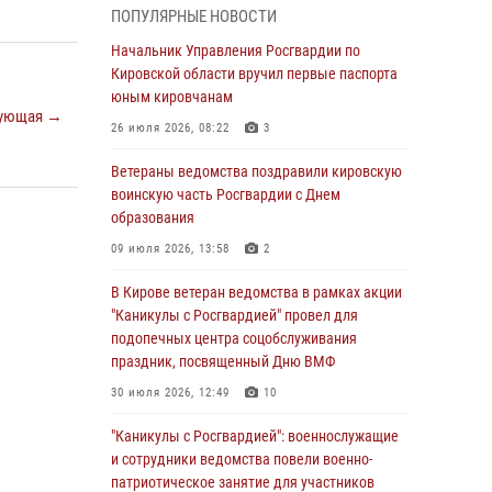
национальной гвардии Российской
ПОПУЛЯРНЫЕ НОВОСТИ
Федерации
Начальник Управления Росгвардии по
01 августа 2026, 09:39
Кировской области вручил первые паспорта
юным кировчанам
В Росгвардии вспоминают российских
ующая →
воинов, погибших в Первой мировой войне
26 июля 2026, 08:22
3
1914-1918 годов
Ветераны ведомства поздравили кировскую
01 августа 2026, 09:38
воинскую часть Росгвардии с Днем
образования
В Кирове офицер Росгвардии стал
победителем открытого шахматного турнира
09 июля 2026, 13:58
2
01 августа 2026, 07:08
1
В Кирове ветеран ведомства в рамках акции
"Каникулы с Росгвардией" провел для
Директор Росгвардии Герой России генерал
подопечных центра соцобслуживания
армии Виктор Золотов поздравил
праздник, посвященный Дню ВМФ
специалистов подразделений тыла с
профессиональным праздником
30 июля 2026, 12:49
10
01 августа 2026, 07:05
"Каникулы с Росгвардией": военнослужащие
и сотрудники ведомства повели военно-
В Кирове росгвардейцы задержали в кафе и
патриотическое занятие для участников
сауне подозреваемых в хулиганстве