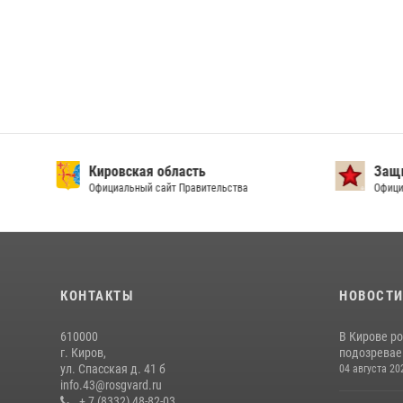
Кировская область
Защи
Официальный сайт Правительства
Офици
КОНТАКТЫ
НОВОСТ
610000
В Кирове р
г. Киров,
подозревае
ул. Спасская д. 41 б
04 августа 20
info.43@rosgvard.ru
+ 7 (8332) 48-82-03