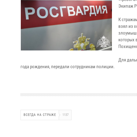
Экипаж Р
К стража
взял из 
злоумышл
которых 
Похищенн
Для даль
года рождения, передали сотрудникам полиции.
ВСЕГДА НА СТРАЖЕ
1137