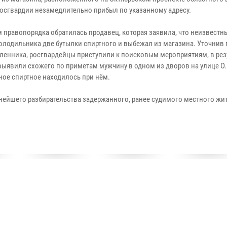
осгвардии незамедлительно прибыл по указанному адресу.
м правопорядка обратилась продавец, которая заявила, что неизвест
холодильника две бутылки спиртного и выбежал из магазина. Уточнив
енника, росгвардейцы приступили к поисковым мероприятиям, в рез
выявили схожего по приметам мужчину в одном из дворов на улице О
ое спиртное находилось при нём.
нейшего разбирательства задержанного, ранее судимого местного жит