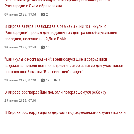
03 августа 2026, 09:01
Росгвардии с Днем образования
В Кирове росгвардейцы и ветераны ведомства приняли участие в
09 июля 2026, 13:58
2
митинге в честь Дня воздушно-десантных войск
В Кирове ветеран ведомства в рамках акции "Каникулы с
03 августа 2026, 08:45
8
Росгвардией" провел для подопечных центра соцобслуживания
праздник, посвященный Дню ВМФ
В Кирове росгвардейцы задержали подозреваемого в краже из
магазина
30 июля 2026, 12:49
10
02 августа 2026, 07:00
"Каникулы с Росгвардией": военнослужащие и сотрудники
ведомства повели военно-патриотическое занятие для участников
православной смены "Благовестник" (видео)
23 июля 2026, 07:30
12
1
В Кирове росгвардейцы помогли потерявшемуся ребенку
25 июля 2026, 07:00
В Кирове росгвардейцы задержали подозреваемого в хулиганстве и
находящегося в розыске
24 июля 2026, 09:01