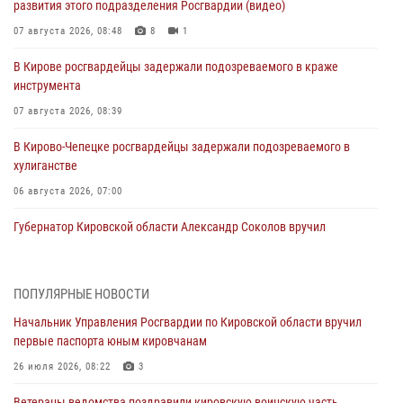
развития этого подразделения Росгвардии (видео)
07 августа 2026, 08:48
8
1
В Кирове росгвардейцы задержали подозреваемого в краже
инструмента
07 августа 2026, 08:39
В Кирово-Чепецке росгвардейцы задержали подозреваемого в
хулиганстве
06 августа 2026, 07:00
Губернатор Кировской области Александр Соколов вручил
почетные знаки и грамоты росгвардейцам (видео)
05 августа 2026, 11:00
7
1
ПОПУЛЯРНЫЕ НОВОСТИ
В Кирове росгвардейцы задержали подозреваемую в сбыте
Начальник Управления Росгвардии по Кировской области вручил
поддельной купюры
первые паспорта юным кировчанам
04 августа 2026, 09:30
26 июля 2026, 08:22
3
В Кирове росгвардейцы задержали подозреваемого в грабеже
Ветераны ведомства поздравили кировскую воинскую часть