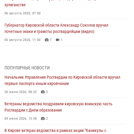
хулиганстве
06 августа 2026, 07:00
Губернатор Кировской области Александр Соколов вручил
почетные знаки и грамоты росгвардейцам (видео)
05 августа 2026, 11:00
7
1
В Кирове росгвардейцы задержали подозреваемую в сбыте
поддельной купюры
04 августа 2026, 09:30
ПОПУЛЯРНЫЕ НОВОСТИ
Начальник Управления Росгвардии по Кировской области вручил
В Кирове росгвардейцы задержали подозреваемого в грабеже
первые паспорта юным кировчанам
03 августа 2026, 09:01
26 июля 2026, 08:22
3
В Кирове росгвардейцы и ветераны ведомства приняли участие в
Ветераны ведомства поздравили кировскую воинскую часть
митинге в честь Дня воздушно-десантных войск
Росгвардии с Днем образования
03 августа 2026, 08:45
8
09 июля 2026, 13:58
2
В Кирове росгвардейцы задержали подозреваемого в краже из
В Кирове ветеран ведомства в рамках акции "Каникулы с
магазина