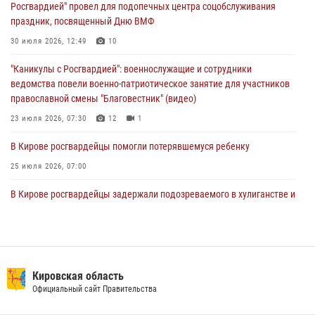
Росгвардией" провел для подопечных центра соцобслуживания
02 августа 2026, 07:00
праздник, посвященный Дню ВМФ
1 августа – День дежурной службы войск национальной гвардии
30 июля 2026, 12:49
10
Российской Федерации
"Каникулы с Росгвардией": военнослужащие и сотрудники
01 августа 2026, 09:39
ведомства повели военно-патриотическое занятие для участников
православной смены "Благовестник" (видео)
23 июля 2026, 07:30
12
1
В Кирове росгвардейцы помогли потерявшемуся ребенку
25 июля 2026, 07:00
В Кирове росгвардейцы задержали подозреваемого в хулиганстве и
находящегося в розыске
24 июля 2026, 09:01
Офицер Росгвардии рассказала об условиях приема на службу во
вневедомственную охрану и поступления в ведомственные вузы
Кировская область
Официальный сайт Правительства
22 июля 2026, 14:51
1
2