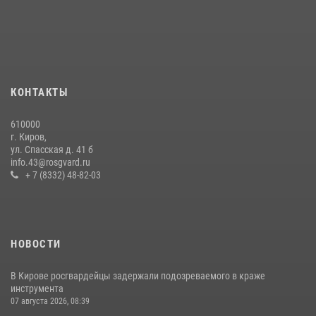
В Слободском росгвардейцы задержали подозреваемых в
хулиганстве
20 июля 2026, 08:16
В Кирове и Кирово-Чепецке росгвардейцы задержали
подозреваемых в хулиганстве
КОНТАКТЫ
19 июля 2026, 07:00
610000
В День семьи, любви и верности в Омутнинском отделе
г. Киров,
вневедомственной охраны Росгвардии поздравили будущих
ул. Спасская д. 41 б
молодоженов
info.43@rosgvard.ru
+ 7 (8332) 48-82-03
08 июля 2026, 06:46
1
НОВОСТИ
В Кирове росгвардейцы задержали подозреваемого в краже
инструмента
07 августа 2026, 08:39