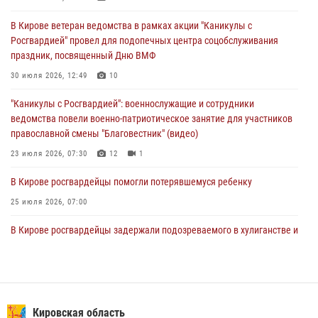
праздником
В Кирове ветеран ведомства в рамках акции "Каникулы с
01 августа 2026, 07:05
Росгвардией" провел для подопечных центра соцобслуживания
праздник, посвященный Дню ВМФ
В Кирове росгвардейцы задержали в кафе и сауне подозреваемых
в хулиганстве
30 июля 2026, 12:49
10
31 июля 2026, 06:57
"Каникулы с Росгвардией": военнослужащие и сотрудники
ведомства повели военно-патриотическое занятие для участников
православной смены "Благовестник" (видео)
23 июля 2026, 07:30
12
1
В Кирове росгвардейцы помогли потерявшемуся ребенку
25 июля 2026, 07:00
В Кирове росгвардейцы задержали подозреваемого в хулиганстве и
находящегося в розыске
24 июля 2026, 09:01
Офицер Росгвардии рассказала об условиях приема на службу во
вневедомственную охрану и поступления в ведомственные вузы
Кировская область