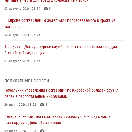
митинге в честь Дня воздушно-десантных войск
03 августа 2026, 08:45
8
В Кирове росгвардейцы задержали подозреваемого в краже из
магазина
02 августа 2026, 07:00
1 августа – День дежурной службы войск национальной гвардии
Российской Федерации
01 августа 2026, 09:39
В Росгвардии вспоминают российских воинов, погибших в Первой
мировой войне 1914-1918 годов
ПОПУЛЯРНЫЕ НОВОСТИ
01 августа 2026, 09:38
Начальник Управления Росгвардии по Кировской области вручил
первые паспорта юным кировчанам
В Кирове офицер Росгвардии стал победителем открытого
шахматного турнира
26 июля 2026, 08:22
3
01 августа 2026, 07:08
1
Ветераны ведомства поздравили кировскую воинскую часть
Росгвардии с Днем образования
Директор Росгвардии Герой России генерал армии Виктор Золотов
поздравил специалистов подразделений тыла с профессиональным
09 июля 2026, 13:58
2