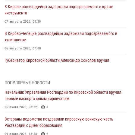
В Кирове росгвардейцы задержали подозреваемого в краже
инструмента
07 августа 2026, 08:39
В Кирово-Чепецке росгвардейцы задержали подозреваемого в
хулиганстве
06 августа 2026, 07:00
Губернатор Кировской области Александр Соколов вручил
почетные знаки и грамоты росгвардейцам (видео)
05 августа 2026, 11:00
7
1
ПОПУЛЯРНЫЕ НОВОСТИ
В Кирове росгвардейцы задержали подозреваемую в сбыте
Начальник Управления Росгвардии по Кировской области вручил
поддельной купюры
первые паспорта юным кировчанам
04 августа 2026, 09:30
26 июля 2026, 08:22
3
В Кирове росгвардейцы задержали подозреваемого в грабеже
Ветераны ведомства поздравили кировскую воинскую часть
03 августа 2026, 09:01
Росгвардии с Днем образования
В Кирове росгвардейцы и ветераны ведомства приняли участие в
09 июля 2026, 13:58
2