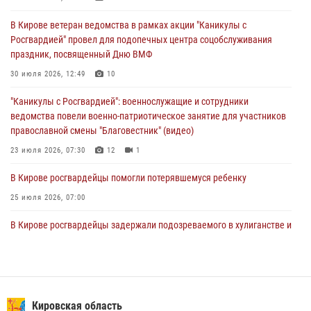
митинге в честь Дня воздушно-десантных войск
В Кирове ветеран ведомства в рамках акции "Каникулы с
03 августа 2026, 08:45
8
Росгвардией" провел для подопечных центра соцобслуживания
праздник, посвященный Дню ВМФ
В Кирове росгвардейцы задержали подозреваемого в краже из
магазина
30 июля 2026, 12:49
10
02 августа 2026, 07:00
"Каникулы с Росгвардией": военнослужащие и сотрудники
ведомства повели военно-патриотическое занятие для участников
православной смены "Благовестник" (видео)
23 июля 2026, 07:30
12
1
В Кирове росгвардейцы помогли потерявшемуся ребенку
25 июля 2026, 07:00
В Кирове росгвардейцы задержали подозреваемого в хулиганстве и
находящегося в розыске
24 июля 2026, 09:01
Офицер Росгвардии рассказала об условиях приема на службу во
вневедомственную охрану и поступления в ведомственные вузы
Кировская область