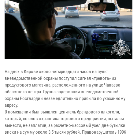
На днях в Кирове около четырнадцати часов на пульт
вневедомственной охраны поступил сигнал «тревога» из
продуктового магазина, расположенного на улице Чапаева
областного центра. Группа задержания вневедомственной
охраны Росгвардии незамедлительно прибыла по указанному
адресу.
В помещении был выявлен ценитель брендового алкоголя,
который, со слов охранника торгового предприятия, пытался
вынести, не заплатив, за расчетно-кассовый узел две бутылки
виски на сумму около 3,5 тысяч рублей. Правонарушитель 1996