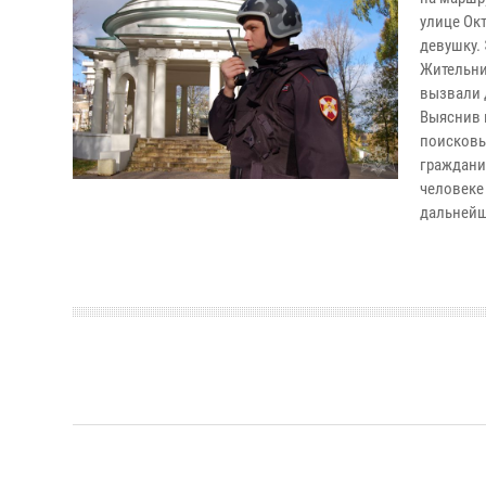
улице Ок
девушку.
Жительни
вызвали 
Выяснив 
поисковы
граждани
человеке
дальнейш