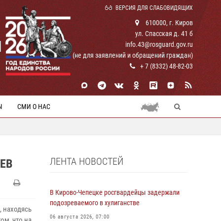
ВЕРСИЯ ДЛЯ СЛАБОВИДЯЩИХ
610000, г. Киров
ул. Спасская д. 41 б
И
info.43@rosguard.gov.ru
(не для заявлений и обращений граждан)
+ 7 (8332) 48-82-03
Ы
СМИ О НАС
ЛЕНТА НОВОСТЕЙ
ЕВ
В Кирово-Чепецке росгвардейцы задержали
подозреваемого в хулиганстве
, находясь
06 августа 2026, 07:00
ом, что на