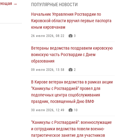
подозреваемого в краже из магазина
ующая →
ПОПУЛЯРНЫЕ НОВОСТИ
02 августа 2026, 07:00
Начальник Управления Росгвардии по
Кировской области вручил первые паспорта
1 августа – День дежурной службы войск
юным кировчанам
национальной гвардии Российской
Федерации
26 июля 2026, 08:22
3
01 августа 2026, 09:39
Ветераны ведомства поздравили кировскую
воинскую часть Росгвардии с Днем
В Росгвардии вспоминают российских
образования
воинов, погибших в Первой мировой войне
1914-1918 годов
09 июля 2026, 13:58
2
01 августа 2026, 09:38
В Кирове ветеран ведомства в рамках акции
"Каникулы с Росгвардией" провел для
В Кирове офицер Росгвардии стал
подопечных центра соцобслуживания
победителем открытого шахматного турнира
праздник, посвященный Дню ВМФ
01 августа 2026, 07:08
1
30 июля 2026, 12:49
10
Директор Росгвардии Герой России генерал
"Каникулы с Росгвардией": военнослужащие
армии Виктор Золотов поздравил
и сотрудники ведомства повели военно-
специалистов подразделений тыла с
патриотическое занятие для участников
профессиональным праздником