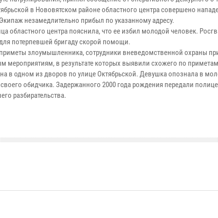
тябрьской в Нововятском районе областного центра совершено напад
 Экипаж незамедлительно прибыл по указанному адресу.
ца областного центра пояснила, что ее избил молодой человек. Росг
для потерпевшей бригаду скорой помощи.
приметы злоумышленника, сотрудники вневедомственной охраны при
м мероприятиям, в результате которых выявили схожего по примета
на в одном из дворов по улице Октябрьской. Девушка опознала в мо
 своего обидчика. Задержанного 2000 года рождения передали полиц
его разбирательства.