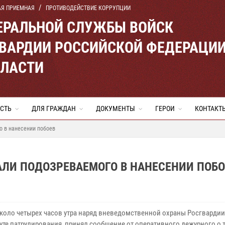
АЯ ПРИЕМНАЯ
ПРОТИВОДЕЙСТВИЕ КОРРУПЦИИ
ЕРАЛЬНОЙ СЛУЖБЫ ВОЙСК
ВАРДИИ РОССИЙСКОЙ ФЕДЕРАЦИ
БЛАСТИ
СТЬ
ДЛЯ ГРАЖДАН
ДОКУМЕНТЫ
ГЕРОИ
КОНТАКТ
о в нанесении побоев
АЛИ ПОДОЗРЕВАЕМОГО В НАНЕСЕНИИ ПОБО
около четырех часов утра наряд вневедомственной охраны Росгвардии
уте патрулирования, принял сообщение от оперативного дежурного о т