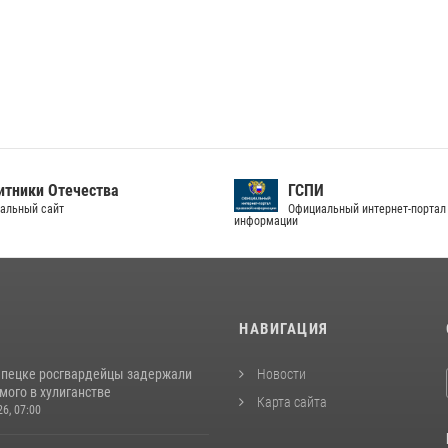
тники Отечества
ГСПИ
альный сайт
Официальный интернет-портал
информации
И
НАВИГАЦИЯ
епецке росгвардейцы задержали
Новости
мого в хулиганстве
Карта сайта
26, 07:00