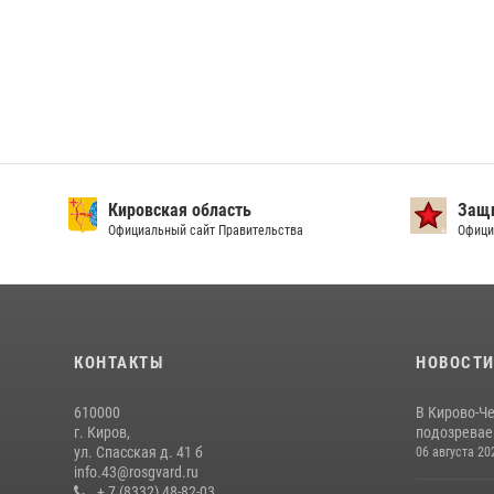
Кировская область
Защи
Официальный сайт Правительства
Офици
КОНТАКТЫ
НОВОСТ
610000
В Кирово-Ч
г. Киров,
подозревае
ул. Спасская д. 41 б
06 августа 20
info.43@rosgvard.ru
+ 7 (8332) 48-82-03