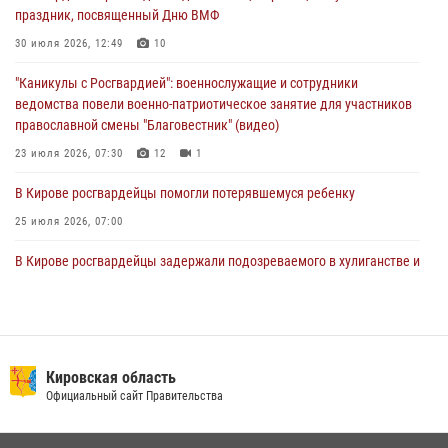
Директор Росгвардии Герой России генерал армии Виктор Золотов
праздник, посвященный Дню ВМФ
поздравил специалистов подразделений тыла с профессиональным
праздником
30 июля 2026, 12:49
10
01 августа 2026, 07:05
"Каникулы с Росгвардией": военнослужащие и сотрудники
ведомства повели военно-патриотическое занятие для участников
православной смены "Благовестник" (видео)
23 июля 2026, 07:30
12
1
В Кирове росгвардейцы помогли потерявшемуся ребенку
25 июля 2026, 07:00
В Кирове росгвардейцы задержали подозреваемого в хулиганстве и
находящегося в розыске
24 июля 2026, 09:01
Офицер Росгвардии рассказала об условиях приема на службу во
вневедомственную охрану и поступления в ведомственные вузы
Кировская область
Официальный сайт Правительства
22 июля 2026, 14:51
1
2
В Кирово-Чепецке росгвардейцы задержали подозреваемую в