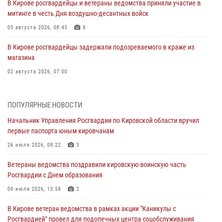
В Кирове росгвардейцы и ветераны ведомства приняли участие в
митинге в честь Дня воздушно-десантных войск
03 августа 2026, 08:45
8
В Кирове росгвардейцы задержали подозреваемого в краже из
магазина
02 августа 2026, 07:00
1 августа – День дежурной службы войск национальной гвардии
Российской Федерации
ПОПУЛЯРНЫЕ НОВОСТИ
01 августа 2026, 09:39
Начальник Управления Росгвардии по Кировской области вручил
первые паспорта юным кировчанам
В Росгвардии вспоминают российских воинов, погибших в Первой
мировой войне 1914-1918 годов
26 июля 2026, 08:22
3
01 августа 2026, 09:38
Ветераны ведомства поздравили кировскую воинскую часть
Росгвардии с Днем образования
В Кирове офицер Росгвардии стал победителем открытого
шахматного турнира
09 июля 2026, 13:58
2
01 августа 2026, 07:08
1
В Кирове ветеран ведомства в рамках акции "Каникулы с
Росгвардией" провел для подопечных центра соцобслуживания