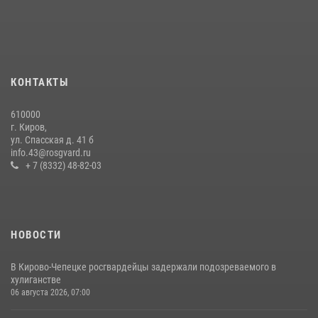
краже коньяка
07 июля 2026, 07:53
В Слободском росгвардейцы задержали подозреваемых в
хулиганстве
КОНТАКТЫ
20 июля 2026, 08:16
610000
В Кирове и Кирово-Чепецке росгвардейцы задержали
г. Киров,
подозреваемых в хулиганстве
ул. Спасская д. 41 б
info.43@rosgvard.ru
19 июля 2026, 07:00
+ 7 (8332) 48-82-03
НОВОСТИ
В Кирово-Чепецке росгвардейцы задержали подозреваемого в
хулиганстве
06 августа 2026, 07:00