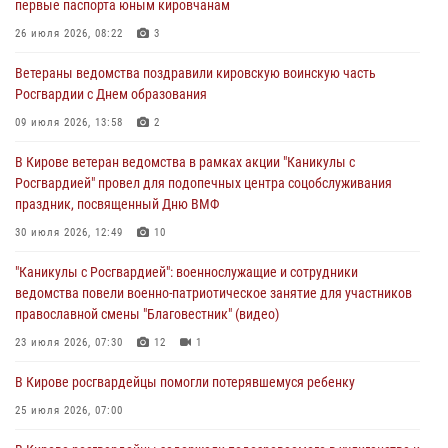
первые паспорта юным кировчанам
В Росгвардии вспоминают российских воинов, погибших в Первой
мировой войне 1914-1918 годов
26 июля 2026, 08:22
3
01 августа 2026, 09:38
Ветераны ведомства поздравили кировскую воинскую часть
Росгвардии с Днем образования
В Кирове офицер Росгвардии стал победителем открытого
шахматного турнира
09 июля 2026, 13:58
2
01 августа 2026, 07:08
1
В Кирове ветеран ведомства в рамках акции "Каникулы с
Росгвардией" провел для подопечных центра соцобслуживания
Директор Росгвардии Герой России генерал армии Виктор Золотов
праздник, посвященный Дню ВМФ
поздравил специалистов подразделений тыла с профессиональным
праздником
30 июля 2026, 12:49
10
01 августа 2026, 07:05
"Каникулы с Росгвардией": военнослужащие и сотрудники
ведомства повели военно-патриотическое занятие для участников
православной смены "Благовестник" (видео)
23 июля 2026, 07:30
12
1
В Кирове росгвардейцы помогли потерявшемуся ребенку
25 июля 2026, 07:00