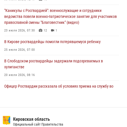
хулиганстве
"Каникулы с Росгвардией": военнослужащие и сотрудники
06 августа 2026, 07:00
ведомства повели военно-патриотическое занятие для участников
православной смены "Благовестник" (видео)
Губернатор Кировской области Александр Соколов вручил
почетные знаки и грамоты росгвардейцам (видео)
23 июля 2026, 07:30
12
1
05 августа 2026, 11:00
7
1
В Кирове росгвардейцы помогли потерявшемуся ребенку
25 июля 2026, 07:00
В Слободском росгвардейцы задержали подозреваемых в
хулиганстве
20 июля 2026, 08:16
Офицер Росгвардии рассказала об условиях приема на службу во
вневедомственную охрану и поступления в ведомственные вузы
22 июля 2026, 14:51
1
2
В Кирове росгвардейцы задержали подозреваемого в хулиганстве и
находящегося в розыске
Кировская область
Официальный сайт Правительства
24 июля 2026, 09:01