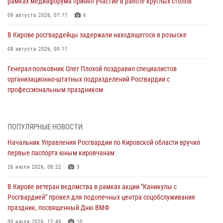
рамках медиафорума принял участие в работе круглых столов
09 августа 2026, 07:11
6
В Кирове росгвардейцы задержали находящегося в розыске
08 августа 2026, 09:11
Генерал-полковник Олег Плохой поздравил специалистов
организационно-штатных подразделений Росгвардии с
профессиональным праздником
07 августа 2026, 08:51
Начальник областного Управления вневедомственной охраны
ПОПУЛЯРНЫЕ НОВОСТИ
принял участие во всероссийском совещании-семинаре по вопросам
Начальник Управления Росгвардии по Кировской области вручил
развития этого подразделения Росгвардии (видео)
первые паспорта юным кировчанам
07 августа 2026, 08:48
8
1
26 июля 2026, 08:22
3
В Кирове росгвардейцы задержали подозреваемого в краже
В Кирове ветеран ведомства в рамках акции "Каникулы с
инструмента
Росгвардией" провел для подопечных центра соцобслуживания
07 августа 2026, 08:39
праздник, посвященный Дню ВМФ
В Кирово-Чепецке росгвардейцы задержали подозреваемого в
30 июля 2026, 12:49
10