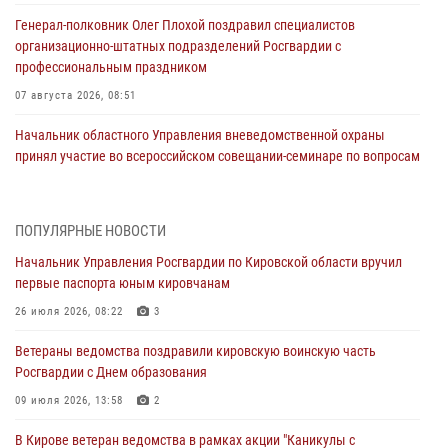
Генерал-полковник Олег Плохой поздравил специалистов
организационно-штатных подразделений Росгвардии с
профессиональным праздником
07 августа 2026, 08:51
Начальник областного Управления вневедомственной охраны
принял участие во всероссийском совещании-семинаре по вопросам
развития этого подразделения Росгвардии (видео)
07 августа 2026, 08:48
8
1
ПОПУЛЯРНЫЕ НОВОСТИ
В Кирове росгвардейцы задержали подозреваемого в краже
Начальник Управления Росгвардии по Кировской области вручил
инструмента
первые паспорта юным кировчанам
07 августа 2026, 08:39
26 июля 2026, 08:22
3
В Кирово-Чепецке росгвардейцы задержали подозреваемого в
Ветераны ведомства поздравили кировскую воинскую часть
хулиганстве
Росгвардии с Днем образования
06 августа 2026, 07:00
09 июля 2026, 13:58
2
Губернатор Кировской области Александр Соколов вручил
В Кирове ветеран ведомства в рамках акции "Каникулы с
почетные знаки и грамоты росгвардейцам (видео)