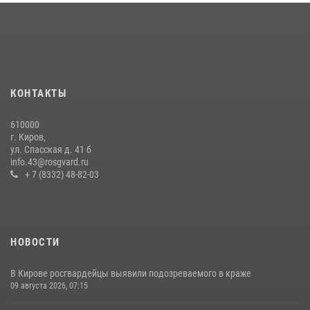
В Слободском росгвардейцы задержали подозреваемых в
хулиганстве
20 июля 2026, 08:16
Кировские росгвардейцы задержали неоднократно судимую
гражданку, подозреваемую в краже
КОНТАКТЫ
21 июля 2026, 08:20
610000
В Кирове росгвардейцы и ветераны ведомства приняли участие в
г. Киров,
митинге в честь Дня воздушно-десантных войск
ул. Спасская д. 41 б
info.43@rosgvard.ru
03 августа 2026, 08:45
8
+ 7 (8332) 48-82-03
НОВОСТИ
В Кирове росгвардейцы выявили подозреваемого в краже
09 августа 2026, 07:15