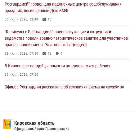
Росгвардией" провел для подопечных центра соцобслуживания
05 августа 2026, 11:00
7
1
праздник, посвященный Дню ВМФ
В Кирове росгвардейцы задержали подозреваемую в сбыте
30 июля 2026, 12:49
10
поддельной купюры
"Каникулы с Росгвардией": военнослужащие и сотрудники
04 августа 2026, 09:30
ведомства повели военно-патриотическое занятие для участников
православной смены "Благовестник" (видео)
23 июля 2026, 07:30
12
1
В Кирове росгвардейцы помогли потерявшемуся ребенку
25 июля 2026, 07:00
Офицер Росгвардии рассказала об условиях приема на службу во
вневедомственную охрану и поступления в ведомственные вузы
22 июля 2026, 14:51
1
2
В Кирове росгвардейцы задержали подозреваемого в хулиганстве и
находящегося в розыске
Кировская область
Официальный сайт Правительства
24 июля 2026, 09:01