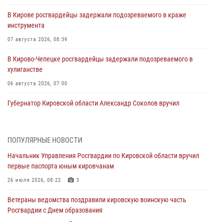
В Кирове росгвардейцы задержали подозреваемого в краже
инструмента
07 августа 2026, 08:39
В Кирово-Чепецке росгвардейцы задержали подозреваемого в
хулиганстве
06 августа 2026, 07:00
Губернатор Кировской области Александр Соколов вручил
почетные знаки и грамоты росгвардейцам (видео)
05 августа 2026, 11:00
7
1
ПОПУЛЯРНЫЕ НОВОСТИ
В Кирове росгвардейцы задержали подозреваемую в сбыте
Начальник Управления Росгвардии по Кировской области вручил
поддельной купюры
первые паспорта юным кировчанам
04 августа 2026, 09:30
26 июля 2026, 08:22
3
В Кирове росгвардейцы задержали подозреваемого в грабеже
Ветераны ведомства поздравили кировскую воинскую часть
03 августа 2026, 09:01
Росгвардии с Днем образования