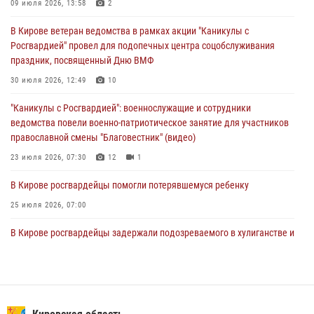
В Кирове росгвардейцы и ветераны ведомства приняли участие в
09 июля 2026, 13:58
2
митинге в честь Дня воздушно-десантных войск
В Кирове ветеран ведомства в рамках акции "Каникулы с
03 августа 2026, 08:45
8
Росгвардией" провел для подопечных центра соцобслуживания
праздник, посвященный Дню ВМФ
В Кирове росгвардейцы задержали подозреваемого в краже из
магазина
30 июля 2026, 12:49
10
02 августа 2026, 07:00
"Каникулы с Росгвардией": военнослужащие и сотрудники
ведомства повели военно-патриотическое занятие для участников
православной смены "Благовестник" (видео)
23 июля 2026, 07:30
12
1
В Кирове росгвардейцы помогли потерявшемуся ребенку
25 июля 2026, 07:00
В Кирове росгвардейцы задержали подозреваемого в хулиганстве и
находящегося в розыске
24 июля 2026, 09:01
Офицер Росгвардии рассказала об условиях приема на службу во
вневедомственную охрану и поступления в ведомственные вузы