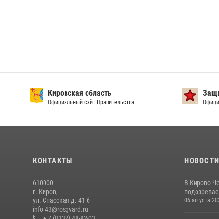
Кировская область
Защи
Официальный сайт Правительства
Офици
КОНТАКТЫ
НОВОСТ
610000
В Кирово-Ч
г. Киров,
подозревае
ул. Спасская д. 41 б
06 августа 20
info.43@rosgvard.ru
+ 7 (8332) 48-82-03