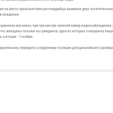
е на место происшествия росгвардейцы выявили двух посетительниц
ов рождения.
охранника магазина, при просмотре записей камер видеонаблюдения,
 что женщины похожи на гражданок, одна из которых совершила хище
, а вторая - 7 ноября.
ушительниц передали сотрудникам полиции для дальнейшего разбира