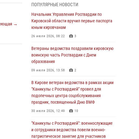
подозреваемого в краже из магазина
ПОПУЛЯРНЫЕ НОВОСТИ
02 августа 2026, 07:00
Начальник Управления Росгвардии по
Кировской области вручил первые паспорта
1 августа – День дежурной службы войск
ующая →
юным кировчанам
национальной гвардии Российской
Федерации
26 июля 2026, 08:22
3
01 августа 2026, 09:39
Ветераны ведомства поздравили кировскую
воинскую часть Росгвардии с Днем
В Росгвардии вспоминают российских
образования
воинов, погибших в Первой мировой войне
1914-1918 годов
09 июля 2026, 13:58
2
01 августа 2026, 09:38
В Кирове ветеран ведомства в рамках акции
"Каникулы с Росгвардией" провел для
В Кирове офицер Росгвардии стал
подопечных центра соцобслуживания
победителем открытого шахматного турнира
праздник, посвященный Дню ВМФ
01 августа 2026, 07:08
1
30 июля 2026, 12:49
10
Директор Росгвардии Герой России генерал
"Каникулы с Росгвардией": военнослужащие
армии Виктор Золотов поздравил
и сотрудники ведомства повели военно-
специалистов подразделений тыла с
патриотическое занятие для участников
профессиональным праздником