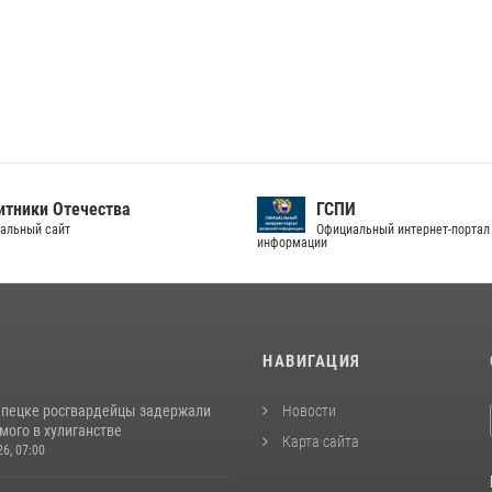
тники Отечества
ГСПИ
альный сайт
Официальный интернет-портал
информации
И
НАВИГАЦИЯ
епецке росгвардейцы задержали
Новости
мого в хулиганстве
Карта сайта
26, 07:00