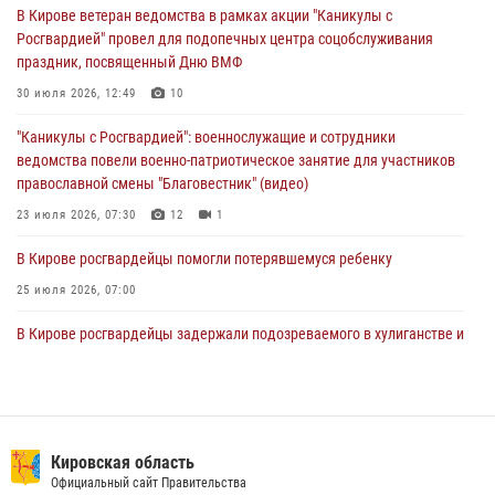
В Кирове ветеран ведомства в рамках акции "Каникулы с
магазина
Росгвардией" провел для подопечных центра соцобслуживания
02 августа 2026, 07:00
праздник, посвященный Дню ВМФ
1 августа – День дежурной службы войск национальной гвардии
30 июля 2026, 12:49
10
Российской Федерации
"Каникулы с Росгвардией": военнослужащие и сотрудники
01 августа 2026, 09:39
ведомства повели военно-патриотическое занятие для участников
православной смены "Благовестник" (видео)
23 июля 2026, 07:30
12
1
В Кирове росгвардейцы помогли потерявшемуся ребенку
25 июля 2026, 07:00
В Кирове росгвардейцы задержали подозреваемого в хулиганстве и
находящегося в розыске
24 июля 2026, 09:01
Офицер Росгвардии рассказала об условиях приема на службу во
вневедомственную охрану и поступления в ведомственные вузы
Кировская область
Официальный сайт Правительства
22 июля 2026, 14:51
1
2