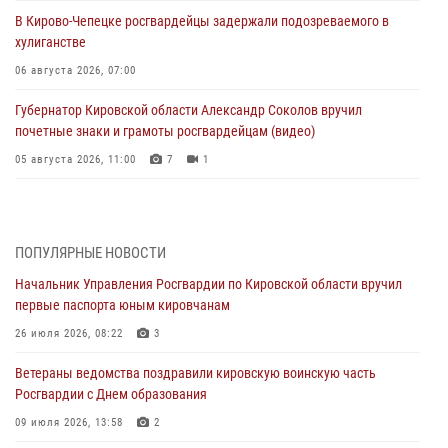
В Кирово-Чепецке росгвардейцы задержали подозреваемого в
хулиганстве
06 августа 2026, 07:00
Губернатор Кировской области Александр Соколов вручил
почетные знаки и грамоты росгвардейцам (видео)
05 августа 2026, 11:00
7
1
В Кирове росгвардейцы задержали подозреваемую в сбыте
поддельной купюры
04 августа 2026, 09:30
ПОПУЛЯРНЫЕ НОВОСТИ
Начальник Управления Росгвардии по Кировской области вручил
В Кирове росгвардейцы задержали подозреваемого в грабеже
первые паспорта юным кировчанам
03 августа 2026, 09:01
26 июля 2026, 08:22
3
В Кирове росгвардейцы и ветераны ведомства приняли участие в
Ветераны ведомства поздравили кировскую воинскую часть
митинге в честь Дня воздушно-десантных войск
Росгвардии с Днем образования
03 августа 2026, 08:45
8
09 июля 2026, 13:58
2
В Кирове росгвардейцы задержали подозреваемого в краже из