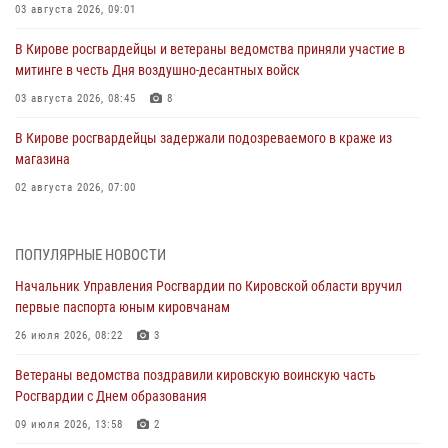
03 августа 2026, 09:01
В Кирове росгвардейцы и ветераны ведомства приняли участие в
митинге в честь Дня воздушно-десантных войск
03 августа 2026, 08:45
8
В Кирове росгвардейцы задержали подозреваемого в краже из
магазина
02 августа 2026, 07:00
1 августа – День дежурной службы войск национальной гвардии
Российской Федерации
ПОПУЛЯРНЫЕ НОВОСТИ
01 августа 2026, 09:39
Начальник Управления Росгвардии по Кировской области вручил
первые паспорта юным кировчанам
В Росгвардии вспоминают российских воинов, погибших в Первой
мировой войне 1914-1918 годов
26 июля 2026, 08:22
3
01 августа 2026, 09:38
Ветераны ведомства поздравили кировскую воинскую часть
Росгвардии с Днем образования
В Кирове офицер Росгвардии стал победителем открытого
шахматного турнира
09 июля 2026, 13:58
2