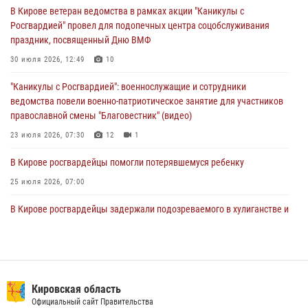
01 августа 2026, 07:08
1
В Кирове ветеран ведомства в рамках акции "Каникулы с
Росгвардией" провел для подопечных центра соцобслуживания
Директор Росгвардии Герой России генерал армии Виктор Золотов
праздник, посвященный Дню ВМФ
поздравил специалистов подразделений тыла с профессиональным
праздником
30 июля 2026, 12:49
10
01 августа 2026, 07:05
"Каникулы с Росгвардией": военнослужащие и сотрудники
ведомства повели военно-патриотическое занятие для участников
православной смены "Благовестник" (видео)
23 июля 2026, 07:30
12
1
В Кирове росгвардейцы помогли потерявшемуся ребенку
25 июля 2026, 07:00
В Кирове росгвардейцы задержали подозреваемого в хулиганстве и
находящегося в розыске
24 июля 2026, 09:01
Офицер Росгвардии рассказала об условиях приема на службу во
вневедомственную охрану и поступления в ведомственные вузы
Кировская область
Официальный сайт Правительства
22 июля 2026, 14:51
1
2