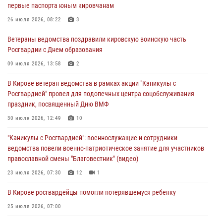
первые паспорта юным кировчанам
В Росгвардии вспоминают российских воинов, погибших в Первой
мировой войне 1914-1918 годов
26 июля 2026, 08:22
3
01 августа 2026, 09:38
Ветераны ведомства поздравили кировскую воинскую часть
Росгвардии с Днем образования
В Кирове офицер Росгвардии стал победителем открытого
шахматного турнира
09 июля 2026, 13:58
2
01 августа 2026, 07:08
1
В Кирове ветеран ведомства в рамках акции "Каникулы с
Росгвардией" провел для подопечных центра соцобслуживания
Директор Росгвардии Герой России генерал армии Виктор Золотов
праздник, посвященный Дню ВМФ
поздравил специалистов подразделений тыла с профессиональным
праздником
30 июля 2026, 12:49
10
01 августа 2026, 07:05
"Каникулы с Росгвардией": военнослужащие и сотрудники
ведомства повели военно-патриотическое занятие для участников
православной смены "Благовестник" (видео)
23 июля 2026, 07:30
12
1
В Кирове росгвардейцы помогли потерявшемуся ребенку
25 июля 2026, 07:00