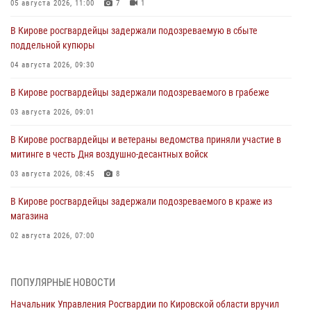
05 августа 2026, 11:00
7
1
В Кирове росгвардейцы задержали подозреваемую в сбыте
поддельной купюры
04 августа 2026, 09:30
В Кирове росгвардейцы задержали подозреваемого в грабеже
03 августа 2026, 09:01
В Кирове росгвардейцы и ветераны ведомства приняли участие в
митинге в честь Дня воздушно-десантных войск
03 августа 2026, 08:45
8
В Кирове росгвардейцы задержали подозреваемого в краже из
магазина
02 августа 2026, 07:00
1 августа – День дежурной службы войск национальной гвардии
Российской Федерации
ПОПУЛЯРНЫЕ НОВОСТИ
01 августа 2026, 09:39
Начальник Управления Росгвардии по Кировской области вручил