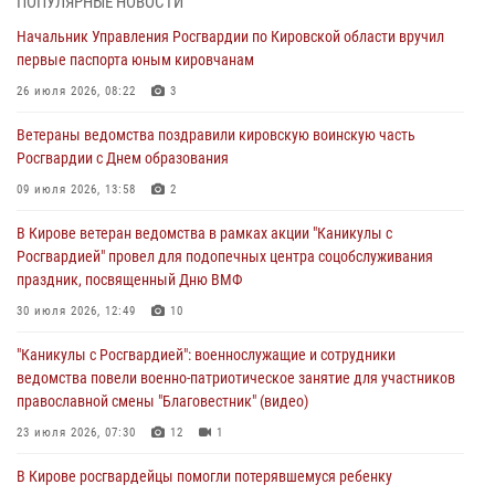
ПОПУЛЯРНЫЕ НОВОСТИ
В Кирове росгвардейцы задержали подозреваемую в сбыте
Начальник Управления Росгвардии по Кировской области вручил
поддельной купюры
первые паспорта юным кировчанам
04 августа 2026, 09:30
26 июля 2026, 08:22
3
В Кирове росгвардейцы задержали подозреваемого в грабеже
Ветераны ведомства поздравили кировскую воинскую часть
03 августа 2026, 09:01
Росгвардии с Днем образования
В Кирове росгвардейцы и ветераны ведомства приняли участие в
09 июля 2026, 13:58
2
митинге в честь Дня воздушно-десантных войск
В Кирове ветеран ведомства в рамках акции "Каникулы с
03 августа 2026, 08:45
8
Росгвардией" провел для подопечных центра соцобслуживания
праздник, посвященный Дню ВМФ
В Кирове росгвардейцы задержали подозреваемого в краже из
магазина
30 июля 2026, 12:49
10
02 августа 2026, 07:00
"Каникулы с Росгвардией": военнослужащие и сотрудники
ведомства повели военно-патриотическое занятие для участников
православной смены "Благовестник" (видео)
23 июля 2026, 07:30
12
1
В Кирове росгвардейцы помогли потерявшемуся ребенку