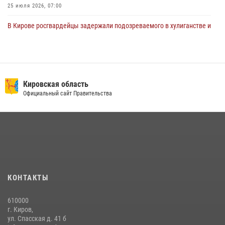
25 июля 2026, 07:00
В Кирове росгвардейцы задержали подозреваемого в хулиганстве и
находящегося в розыске
24 июля 2026, 09:01
Офицер Росгвардии рассказала об условиях приема на службу во
вневедомственную охрану и поступления в ведомственные вузы
Кировская область
Официальный сайт Правительства
22 июля 2026, 14:51
1
2
В Слободском росгвардейцы задержали подозреваемых в
хулиганстве
20 июля 2026, 08:16
Кировские росгвардейцы задержали неоднократно судимую
гражданку, подозреваемую в краже
КОНТАКТЫ
21 июля 2026, 08:20
610000
В Кирове и Кирово-Чепецке росгвардейцы задержали
г. Киров,
подозреваемых в хулиганстве
ул. Спасская д. 41 б