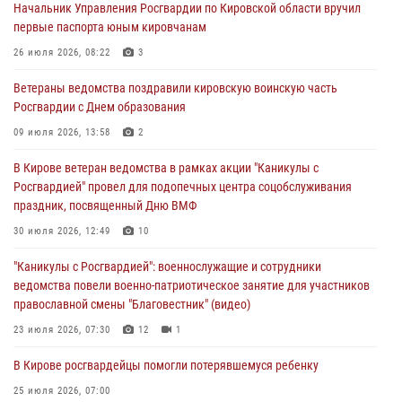
Начальник Управления Росгвардии по Кировской области вручил
первые паспорта юным кировчанам
В Росгвардии вспоминают российских воинов, погибших в Первой
мировой войне 1914-1918 годов
26 июля 2026, 08:22
3
01 августа 2026, 09:38
Ветераны ведомства поздравили кировскую воинскую часть
Росгвардии с Днем образования
В Кирове офицер Росгвардии стал победителем открытого
шахматного турнира
09 июля 2026, 13:58
2
01 августа 2026, 07:08
1
В Кирове ветеран ведомства в рамках акции "Каникулы с
Росгвардией" провел для подопечных центра соцобслуживания
Директор Росгвардии Герой России генерал армии Виктор Золотов
праздник, посвященный Дню ВМФ
поздравил специалистов подразделений тыла с профессиональным
праздником
30 июля 2026, 12:49
10
01 августа 2026, 07:05
"Каникулы с Росгвардией": военнослужащие и сотрудники
ведомства повели военно-патриотическое занятие для участников
православной смены "Благовестник" (видео)
23 июля 2026, 07:30
12
1
В Кирове росгвардейцы помогли потерявшемуся ребенку
25 июля 2026, 07:00