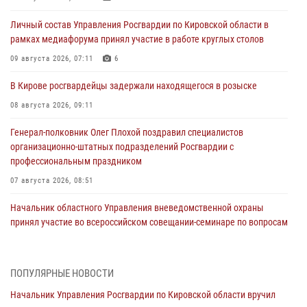
Личный состав Управления Росгвардии по Кировской области в
рамках медиафорума принял участие в работе круглых столов
09 августа 2026, 07:11
6
В Кирове росгвардейцы задержали находящегося в розыске
08 августа 2026, 09:11
Генерал-полковник Олег Плохой поздравил специалистов
организационно-штатных подразделений Росгвардии с
профессиональным праздником
07 августа 2026, 08:51
Начальник областного Управления вневедомственной охраны
принял участие во всероссийском совещании-семинаре по вопросам
развития этого подразделения Росгвардии (видео)
07 августа 2026, 08:48
8
1
ПОПУЛЯРНЫЕ НОВОСТИ
В Кирове росгвардейцы задержали подозреваемого в краже
Начальник Управления Росгвардии по Кировской области вручил
инструмента