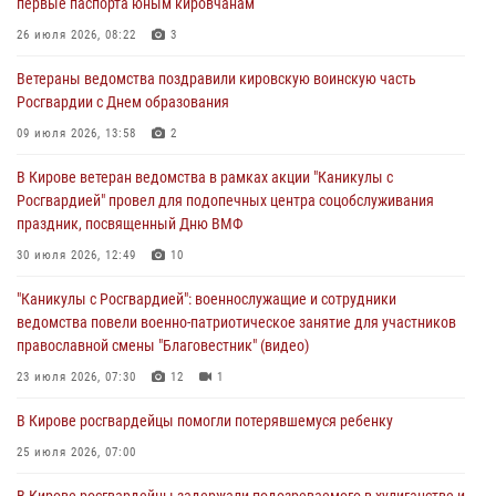
первые паспорта юным кировчанам
07 августа 2026, 08:39
26 июля 2026, 08:22
3
В Кирово-Чепецке росгвардейцы задержали подозреваемого в
Ветераны ведомства поздравили кировскую воинскую часть
хулиганстве
Росгвардии с Днем образования
06 августа 2026, 07:00
09 июля 2026, 13:58
2
Губернатор Кировской области Александр Соколов вручил
В Кирове ветеран ведомства в рамках акции "Каникулы с
почетные знаки и грамоты росгвардейцам (видео)
Росгвардией" провел для подопечных центра соцобслуживания
05 августа 2026, 11:00
7
1
праздник, посвященный Дню ВМФ
В Кирове росгвардейцы задержали подозреваемую в сбыте
30 июля 2026, 12:49
10
поддельной купюры
"Каникулы с Росгвардией": военнослужащие и сотрудники
04 августа 2026, 09:30
ведомства повели военно-патриотическое занятие для участников
православной смены "Благовестник" (видео)
23 июля 2026, 07:30
12
1
В Кирове росгвардейцы помогли потерявшемуся ребенку
25 июля 2026, 07:00
В Кирове росгвардейцы задержали подозреваемого в хулиганстве и