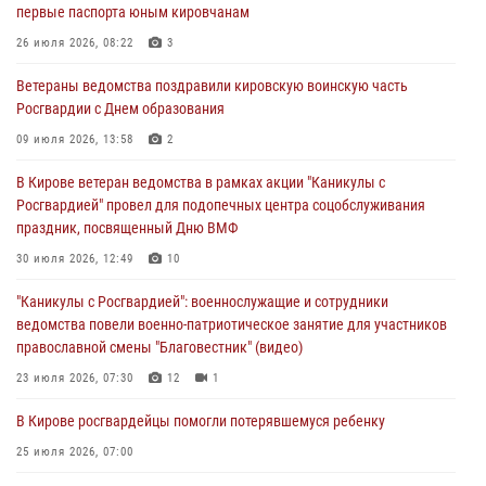
первые паспорта юным кировчанам
В Росгвардии вспоминают российских воинов, погибших в Первой
мировой войне 1914-1918 годов
26 июля 2026, 08:22
3
01 августа 2026, 09:38
Ветераны ведомства поздравили кировскую воинскую часть
Росгвардии с Днем образования
В Кирове офицер Росгвардии стал победителем открытого
шахматного турнира
09 июля 2026, 13:58
2
01 августа 2026, 07:08
1
В Кирове ветеран ведомства в рамках акции "Каникулы с
Росгвардией" провел для подопечных центра соцобслуживания
Директор Росгвардии Герой России генерал армии Виктор Золотов
праздник, посвященный Дню ВМФ
поздравил специалистов подразделений тыла с профессиональным
праздником
30 июля 2026, 12:49
10
01 августа 2026, 07:05
"Каникулы с Росгвардией": военнослужащие и сотрудники
ведомства повели военно-патриотическое занятие для участников
православной смены "Благовестник" (видео)
23 июля 2026, 07:30
12
1
В Кирове росгвардейцы помогли потерявшемуся ребенку
25 июля 2026, 07:00