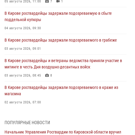
05 августа 2026, 11:00
7
1
В Кирове росгвардейцы задержали подозреваемую в сбыте
поддельной купюры
04 августа 2026, 09:30
В Кирове росгвардейцы задержали подозреваемого в грабеже
03 августа 2026, 09:01
В Кирове росгвардейцы и ветераны ведомства приняли участие в
митинге в честь Дня воздушно-десантных войск
03 августа 2026, 08:45
8
В Кирове росгвардейцы задержали подозреваемого в краже из
магазина
02 августа 2026, 07:00
1 августа – День дежурной службы войск национальной гвардии
Российской Федерации
ПОПУЛЯРНЫЕ НОВОСТИ
01 августа 2026, 09:39
Начальник Управления Росгвардии по Кировской области вручил