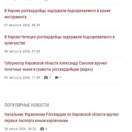
В Кирове росгвардейцы задержали подозреваемого в краже
инструмента
07 августа 2026, 08:39
В Кирово-Чепецке росгвардейцы задержали подозреваемого в
хулиганстве
06 августа 2026, 07:00
Губернатор Кировской области Александр Соколов вручил
почетные знаки и грамоты росгвардейцам (видео)
05 августа 2026, 11:00
7
1
В Кирове росгвардейцы задержали подозреваемую в сбыте
поддельной купюры
04 августа 2026, 09:30
ПОПУЛЯРНЫЕ НОВОСТИ
Начальник Управления Росгвардии по Кировской области вручил
В Кирове росгвардейцы задержали подозреваемого в грабеже
первые паспорта юным кировчанам
03 августа 2026, 09:01
26 июля 2026, 08:22
3