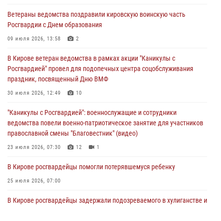
В Кирове росгвардейцы и ветераны ведомства приняли участие в
Ветераны ведомства поздравили кировскую воинскую часть
митинге в честь Дня воздушно-десантных войск
Росгвардии с Днем образования
03 августа 2026, 08:45
8
09 июля 2026, 13:58
2
В Кирове росгвардейцы задержали подозреваемого в краже из
В Кирове ветеран ведомства в рамках акции "Каникулы с
магазина
Росгвардией" провел для подопечных центра соцобслуживания
02 августа 2026, 07:00
праздник, посвященный Дню ВМФ
1 августа – День дежурной службы войск национальной гвардии
30 июля 2026, 12:49
10
Российской Федерации
"Каникулы с Росгвардией": военнослужащие и сотрудники
01 августа 2026, 09:39
ведомства повели военно-патриотическое занятие для участников
православной смены "Благовестник" (видео)
23 июля 2026, 07:30
12
1
В Кирове росгвардейцы помогли потерявшемуся ребенку
25 июля 2026, 07:00
В Кирове росгвардейцы задержали подозреваемого в хулиганстве и
находящегося в розыске