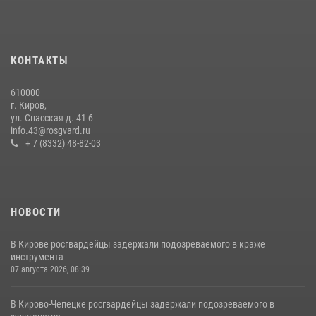
20 июля 2026, 08:16
В День семьи, любви и верности в Омутнинском отделе
вневедомственной охраны Росгвардии поздравили будущих
КОНТАКТЫ
молодоженов
08 июля 2026, 06:46
1
610000
г. Киров,
Кировские росгвардейцы задержали неоднократно судимую
ул. Спасская д. 41 б
гражданку, подозреваемую в краже
info.43@rosgvard.ru
+ 7 (8332) 48-82-03
21 июля 2026, 08:20
НОВОСТИ
В Кирове росгвардейцы задержали подозреваемого в краже
инструмента
07 августа 2026, 08:39
В Кирово-Чепецке росгвардейцы задержали подозреваемого в