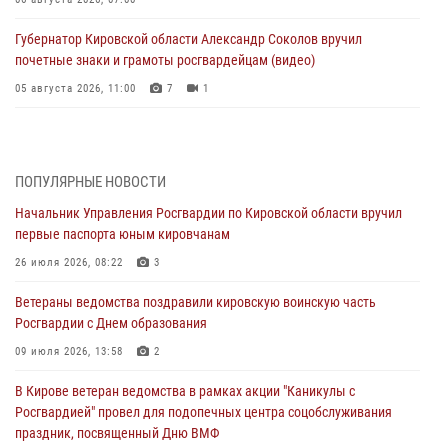
Губернатор Кировской области Александр Соколов вручил
почетные знаки и грамоты росгвардейцам (видео)
05 августа 2026, 11:00
7
1
В Кирове росгвардейцы задержали подозреваемую в сбыте
поддельной купюры
04 августа 2026, 09:30
ПОПУЛЯРНЫЕ НОВОСТИ
Начальник Управления Росгвардии по Кировской области вручил
В Кирове росгвардейцы задержали подозреваемого в грабеже
первые паспорта юным кировчанам
03 августа 2026, 09:01
26 июля 2026, 08:22
3
В Кирове росгвардейцы и ветераны ведомства приняли участие в
Ветераны ведомства поздравили кировскую воинскую часть
митинге в честь Дня воздушно-десантных войск
Росгвардии с Днем образования
03 августа 2026, 08:45
8
09 июля 2026, 13:58
2
В Кирове росгвардейцы задержали подозреваемого в краже из
В Кирове ветеран ведомства в рамках акции "Каникулы с
магазина
Росгвардией" провел для подопечных центра соцобслуживания
02 августа 2026, 07:00
праздник, посвященный Дню ВМФ