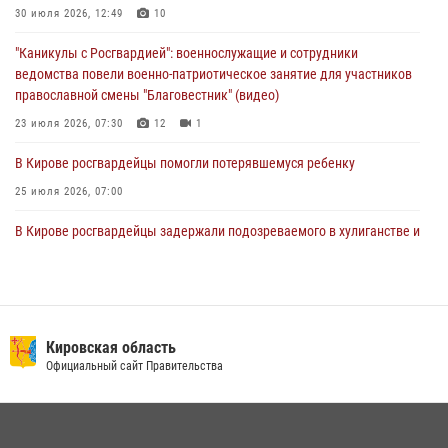
1 августа – День дежурной службы войск национальной гвардии
30 июля 2026, 12:49
10
Российской Федерации
"Каникулы с Росгвардией": военнослужащие и сотрудники
01 августа 2026, 09:39
ведомства повели военно-патриотическое занятие для участников
православной смены "Благовестник" (видео)
23 июля 2026, 07:30
12
1
В Кирове росгвардейцы помогли потерявшемуся ребенку
25 июля 2026, 07:00
В Кирове росгвардейцы задержали подозреваемого в хулиганстве и
находящегося в розыске
24 июля 2026, 09:01
Офицер Росгвардии рассказала об условиях приема на службу во
вневедомственную охрану и поступления в ведомственные вузы
Кировская область
Официальный сайт Правительства
22 июля 2026, 14:51
1
2
В Слободском росгвардейцы задержали подозреваемых в
хулиганстве