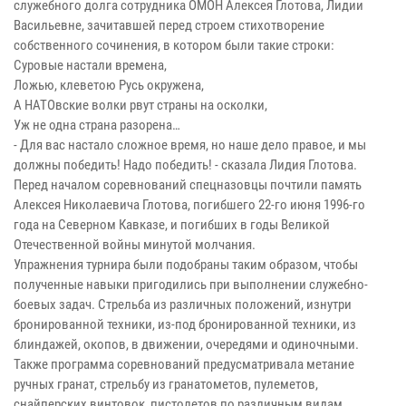
служебного долга сотрудника ОМОН Алексея Глотова, Лидии
Васильевне, зачитавшей перед строем стихотворение
собственного сочинения, в котором были такие строки:
Суровые настали времена,
Ложью, клеветою Русь окружена,
А НАТОвские волки рвут страны на осколки,
Уж не одна страна разорена…
- Для вас настало сложное время, но наше дело правое, и мы
должны победить! Надо победить! - сказала Лидия Глотова.
Перед началом соревнований спецназовцы почтили память
Алексея Николаевича Глотова, погибшего 22-го июня 1996-го
года на Северном Кавказе, и погибших в годы Великой
Отечественной войны минутой молчания.
Упражнения турнира были подобраны таким образом, чтобы
полученные навыки пригодились при выполнении служебно-
боевых задач. Стрельба из различных положений, изнутри
бронированной техники, из-под бронированной техники, из
блиндажей, окопов, в движении, очередями и одиночными.
Также программа соревнований предусматривала метание
ручных гранат, стрельбу из гранатометов, пулеметов,
снайперских винтовок, пистолетов по различным видам