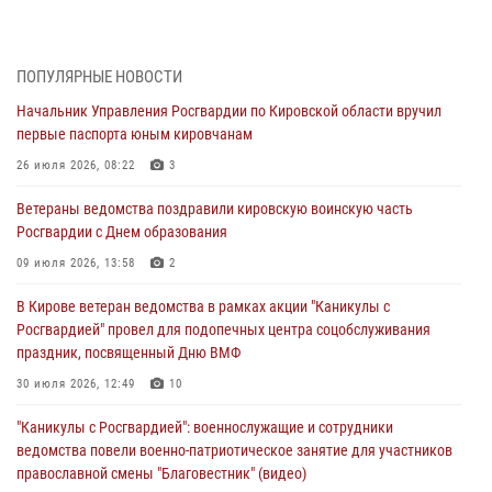
В Кирове росгвардейцы задержали подозреваемую в сбыте
поддельной купюры
04 августа 2026, 09:30
ПОПУЛЯРНЫЕ НОВОСТИ
Начальник Управления Росгвардии по Кировской области вручил
В Кирове росгвардейцы задержали подозреваемого в грабеже
первые паспорта юным кировчанам
03 августа 2026, 09:01
26 июля 2026, 08:22
3
В Кирове росгвардейцы и ветераны ведомства приняли участие в
Ветераны ведомства поздравили кировскую воинскую часть
митинге в честь Дня воздушно-десантных войск
Росгвардии с Днем образования
03 августа 2026, 08:45
8
09 июля 2026, 13:58
2
В Кирове росгвардейцы задержали подозреваемого в краже из
В Кирове ветеран ведомства в рамках акции "Каникулы с
магазина
Росгвардией" провел для подопечных центра соцобслуживания
02 августа 2026, 07:00
праздник, посвященный Дню ВМФ
1 августа – День дежурной службы войск национальной гвардии
30 июля 2026, 12:49
10
Российской Федерации
"Каникулы с Росгвардией": военнослужащие и сотрудники
01 августа 2026, 09:39
ведомства повели военно-патриотическое занятие для участников
православной смены "Благовестник" (видео)