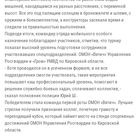
мишеней, находящимся на разных расстояниях, с переменой
высот. Все это под палящим солнцем в бронежилете и шлеме, с
оружием и боекомплектом, а инструкторы засекали время и
следили за правильностью выполнения.
Подводя итоги, командир отряда мобильного особого
назначения поблагодарил участников, отметив, что турнир
показал высокий уровень подготовки сотрудников
участвовавших спецподразделений: ОМОН «Вятич» Управления
Росгвардии и «Гром» УМВД по Кировской области.
- Хотя проводился он в усеченном формате, и не все
подразделения смогли участвовать, такие мероприятия
повышают наш профессиональный уровень, помогают в
решении служебно-боевых задач, сплачивают коллектив, -
сказал полковник полиции Юрий Ш..
Победителем стала команда первой роты ОМОН «Вятич». Лучшие
стрелки получили признание коллег, почетную грамоту и
переходящий кубок, который займет место на стенде спортивных
достижений ОМОН Управления Росгвардии по Кировской
области.