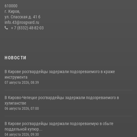
610000
В День семьи, любви и верности в Омутнинском отделе
г. Киров,
вневедомственной охраны Росгвардии поздравили будущих
ул. Спасская д. 41 б
молодоженов
info.43@rosgvard.ru
+ 7 (8332) 48-82-03
08 июля 2026, 06:46
1
НОВОСТИ
В Кирове росгвардейцы задержали подозреваемого в краже
инструмента
07 августа 2026, 08:39
В Кирово-Чепецке росгвардейцы задержали подозреваемого в
хулиганстве
06 августа 2026, 07:00
В Кирове росгвардейцы задержали подозреваемую в сбыте
поддельной купюр...
04 августа 2026, 09:30