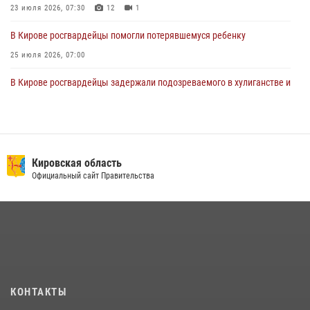
23 июля 2026, 07:30
12
1
В Кирове росгвардейцы помогли потерявшемуся ребенку
25 июля 2026, 07:00
В Кирове росгвардейцы задержали подозреваемого в хулиганстве и
находящегося в розыске
24 июля 2026, 09:01
Офицер Росгвардии рассказала об условиях приема на службу во
вневедомственную охрану и поступления в ведомственные вузы
Кировская область
Официальный сайт Правительства
22 июля 2026, 14:51
1
2
В Слободском росгвардейцы задержали подозреваемых в
хулиганстве
20 июля 2026, 08:16
В Кирове и Кирово-Чепецке росгвардейцы задержали
подозреваемых в хулиганстве
КОНТАКТЫ
19 июля 2026, 07:00