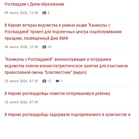
03 августа 2026, 09:01
Росгвардии с Днем образования
В Кирове росгвардейцы и ветераны ведомства приняли участие в
09 июля 2026, 13:58
2
митинге в честь Дня воздушно-десантных войск
В Кирове ветеран ведомства в рамках акции "Каникулы с
03 августа 2026, 08:45
8
Росгвардией" провел для подопечных центра соцобслуживания
праздник, посвященный Дню ВМФ
В Кирове росгвардейцы задержали подозреваемого в краже из
магазина
30 июля 2026, 12:49
10
02 августа 2026, 07:00
"Каникулы с Росгвардией": военнослужащие и сотрудники
ведомства повели военно-патриотическое занятие для участников
православной смены "Благовестник" (видео)
23 июля 2026, 07:30
12
1
В Кирове росгвардейцы помогли потерявшемуся ребенку
25 июля 2026, 07:00
В Кирове росгвардейцы задержали подозреваемого в хулиганстве и
находящегося в розыске
24 июля 2026, 09:01