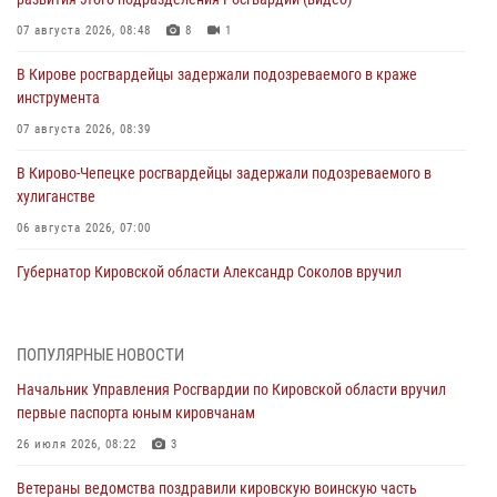
07 августа 2026, 08:48
8
1
В Кирове росгвардейцы задержали подозреваемого в краже
инструмента
07 августа 2026, 08:39
В Кирово-Чепецке росгвардейцы задержали подозреваемого в
хулиганстве
06 августа 2026, 07:00
Губернатор Кировской области Александр Соколов вручил
почетные знаки и грамоты росгвардейцам (видео)
05 августа 2026, 11:00
7
1
ПОПУЛЯРНЫЕ НОВОСТИ
В Кирове росгвардейцы задержали подозреваемую в сбыте
Начальник Управления Росгвардии по Кировской области вручил
поддельной купюры
первые паспорта юным кировчанам
04 августа 2026, 09:30
26 июля 2026, 08:22
3
В Кирове росгвардейцы задержали подозреваемого в грабеже
Ветераны ведомства поздравили кировскую воинскую часть