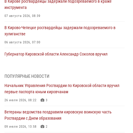
В Кирове росгвардейцы задержали подозреваемого в краже
инструмента
07 августа 2026, 08:39
В Кирово-Чепецке росгвардейцы задержали подозреваемого в
хулиганстве
06 августа 2026, 07:00
Губернатор Кировской области Александр Соколов вручил
почетные знаки и грамоты росгвардейцам (видео)
05 августа 2026, 11:00
7
1
ПОПУЛЯРНЫЕ НОВОСТИ
В Кирове росгвардейцы задержали подозреваемую в сбыте
Начальник Управления Росгвардии по Кировской области вручил
поддельной купюры
первые паспорта юным кировчанам
04 августа 2026, 09:30
26 июля 2026, 08:22
3
В Кирове росгвардейцы задержали подозреваемого в грабеже
Ветераны ведомства поздравили кировскую воинскую часть
03 августа 2026, 09:01
Росгвардии с Днем образования
В Кирове росгвардейцы и ветераны ведомства приняли участие в
09 июля 2026, 13:58
2