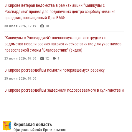
митинге в честь Дня воздушно-десантных войск
В Кирове ветеран ведомства в рамках акции "Каникулы с
03 августа 2026, 08:45
8
Росгвардией" провел для подопечных центра соцобслуживания
праздник, посвященный Дню ВМФ
В Кирове росгвардейцы задержали подозреваемого в краже из
магазина
30 июля 2026, 12:49
10
02 августа 2026, 07:00
"Каникулы с Росгвардией": военнослужащие и сотрудники
ведомства повели военно-патриотическое занятие для участников
православной смены "Благовестник" (видео)
23 июля 2026, 07:30
12
1
В Кирове росгвардейцы помогли потерявшемуся ребенку
25 июля 2026, 07:00
В Кирове росгвардейцы задержали подозреваемого в хулиганстве и
находящегося в розыске
24 июля 2026, 09:01
Офицер Росгвардии рассказала об условиях приема на службу во
вневедомственную охрану и поступления в ведомственные вузы
Кировская область
Официальный сайт Правительства
22 июля 2026, 14:51
1
2