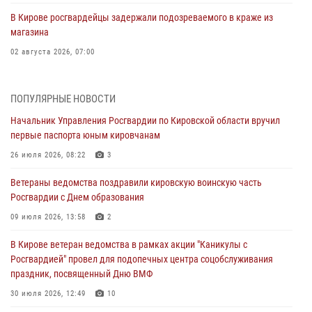
В Кирове росгвардейцы задержали подозреваемого в краже из
магазина
02 августа 2026, 07:00
1 августа – День дежурной службы войск национальной гвардии
Российской Федерации
ПОПУЛЯРНЫЕ НОВОСТИ
01 августа 2026, 09:39
Начальник Управления Росгвардии по Кировской области вручил
первые паспорта юным кировчанам
В Росгвардии вспоминают российских воинов, погибших в Первой
мировой войне 1914-1918 годов
26 июля 2026, 08:22
3
01 августа 2026, 09:38
Ветераны ведомства поздравили кировскую воинскую часть
Росгвардии с Днем образования
В Кирове офицер Росгвардии стал победителем открытого
шахматного турнира
09 июля 2026, 13:58
2
01 августа 2026, 07:08
1
В Кирове ветеран ведомства в рамках акции "Каникулы с
Росгвардией" провел для подопечных центра соцобслуживания
Директор Росгвардии Герой России генерал армии Виктор Золотов
праздник, посвященный Дню ВМФ
поздравил специалистов подразделений тыла с профессиональным
праздником
30 июля 2026, 12:49
10