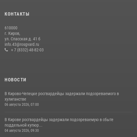
В Слободском росгвардейцы задержали подозреваемых в
хулиганстве
КОНТАКТЫ
20 июля 2026, 08:16
610000
Кировские росгвардейцы задержали неоднократно судимую
г. Киров,
гражданку, подозреваемую в краже
ул. Спасская д. 41 б
info.43@rosgvard.ru
21 июля 2026, 08:20
+ 7 (8332) 48-82-03
НОВОСТИ
В Кирово-Чепецке росгвардейцы задержали подозреваемого в
хулиганстве
06 августа 2026, 07:00
В Кирове росгвардейцы задержали подозреваемую в сбыте
поддельной купюр...
04 августа 2026, 09:30