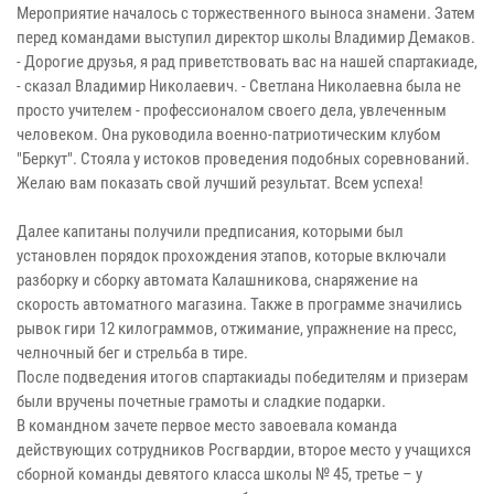
Мероприятие началось с торжественного выноса знамени. Затем
перед командами выступил директор школы Владимир Демаков.
- Дорогие друзья, я рад приветствовать вас на нашей спартакиаде,
- сказал Владимир Николаевич. - Светлана Николаевна была не
просто учителем - профессионалом своего дела, увлеченным
человеком. Она руководила военно-патриотическим клубом
"Беркут". Стояла у истоков проведения подобных соревнований.
Желаю вам показать свой лучший результат. Всем успеха!
Далее капитаны получили предписания, которыми был
установлен порядок прохождения этапов, которые включали
разборку и сборку автомата Калашникова, снаряжение на
скорость автоматного магазина. Также в программе значились
рывок гири 12 килограммов, отжимание, упражнение на пресс,
челночный бег и стрельба в тире.
После подведения итогов спартакиады победителям и призерам
были вручены почетные грамоты и сладкие подарки.
В командном зачете первое место завоевала команда
действующих сотрудников Росгвардии, второе место у учащихся
сборной команды девятого класса школы № 45, третье – у