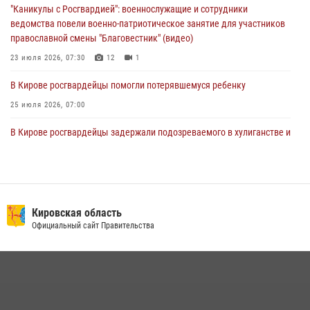
01 августа 2026, 07:05
"Каникулы с Росгвардией": военнослужащие и сотрудники
ведомства повели военно-патриотическое занятие для участников
православной смены "Благовестник" (видео)
23 июля 2026, 07:30
12
1
В Кирове росгвардейцы помогли потерявшемуся ребенку
25 июля 2026, 07:00
В Кирове росгвардейцы задержали подозреваемого в хулиганстве и
находящегося в розыске
24 июля 2026, 09:01
Офицер Росгвардии рассказала об условиях приема на службу во
вневедомственную охрану и поступления в ведомственные вузы
Кировская область
Официальный сайт Правительства
22 июля 2026, 14:51
1
2
В Кирово-Чепецке росгвардейцы задержали подозреваемую в
краже коньяка
07 июля 2026, 07:53