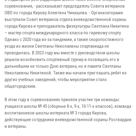
соревнования, - рассказывает председатель Совета ветеранов
ОВО по города Кирову Алевтина Чикишева. - Организаторами
выступили Совет ветеранов отдела вневедомственной охраны
города Кирова и преподаватель физкультуры Светлана Никитина
– мастер спорта международного класса по гиревому спорту.
Однако с 2020 года из-за пандемии, а также скоропостижного
ухода из жизни Светланы Николаевны спартакиада не
проводилась. В 2023 году мы вместе с руководством школы
решили возобновить спортивный турнир и посвящать его в
дальнейшем не только Дню ветерана, но и памяти Светланы
Николаевны Никитиной. Также мы начали приглашать ребят из
других учебных заведений, чтобы мероприятие стало
общегородским.
В этом году в соревнованиях приняли участие три команды:
учащихся школы № 45 (сборные 8-х, 9-х, 10-11-х классов), команда
воспитанников школы-интерната № 3 города Кирова,
действующие сотрудники вневедомственной охраны Росгвардии
и ветераны.