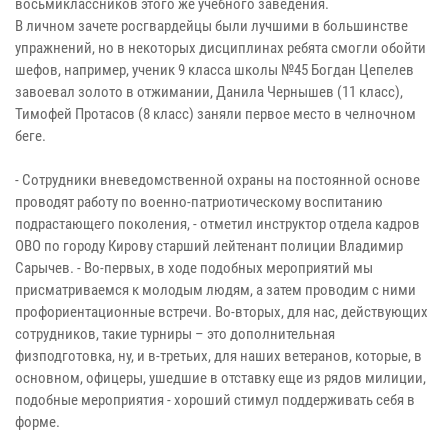
восьмиклассников этого же учебного заведения.
В личном зачете росгвардейцы были лучшими в большинстве
упражнений, но в некоторых дисциплинах ребята смогли обойти
шефов, например, ученик 9 класса школы №45 Богдан Цепелев
завоевал золото в отжимании, Данила Чернышев (11 класс),
Тимофей Протасов (8 класс) заняли первое место в челночном
беге.
- Сотрудники вневедомственной охраны на постоянной основе
проводят работу по военно-патриотическому воспитанию
подрастающего поколения, - отметил инструктор отдела кадров
ОВО по городу Кирову старший лейтенант полиции Владимир
Сарычев. - Во-первых, в ходе подобных мероприятий мы
присматриваемся к молодым людям, а затем проводим с ними
профориентационные встречи. Во-вторых, для нас, действующих
сотрудников, такие турниры – это дополнительная
физподготовка, ну, и в-третьих, для наших ветеранов, которые, в
основном, офицеры, ушедшие в отставку еще из рядов милиции,
подобные мероприятия - хороший стимул поддерживать себя в
форме.