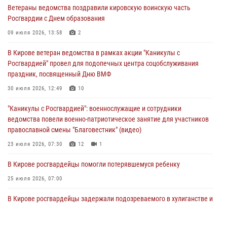
01 августа 2026, 09:38
Ветераны ведомства поздравили кировскую воинскую часть
Росгвардии с Днем образования
В Кирове офицер Росгвардии стал победителем открытого
шахматного турнира
09 июля 2026, 13:58
2
01 августа 2026, 07:08
1
В Кирове ветеран ведомства в рамках акции "Каникулы с
Росгвардией" провел для подопечных центра соцобслуживания
Директор Росгвардии Герой России генерал армии Виктор Золотов
праздник, посвященный Дню ВМФ
поздравил специалистов подразделений тыла с профессиональным
праздником
30 июля 2026, 12:49
10
01 августа 2026, 07:05
"Каникулы с Росгвардией": военнослужащие и сотрудники
ведомства повели военно-патриотическое занятие для участников
православной смены "Благовестник" (видео)
23 июля 2026, 07:30
12
1
В Кирове росгвардейцы помогли потерявшемуся ребенку
25 июля 2026, 07:00
В Кирове росгвардейцы задержали подозреваемого в хулиганстве и
находящегося в розыске
24 июля 2026, 09:01