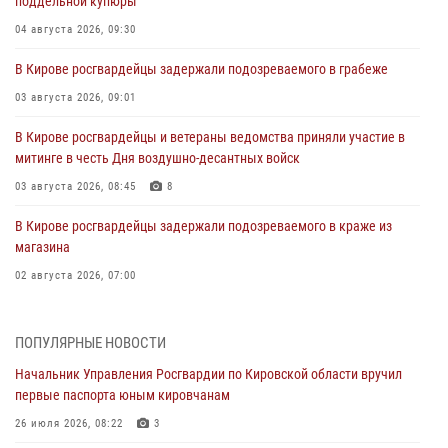
поддельной купюры
04 августа 2026, 09:30
В Кирове росгвардейцы задержали подозреваемого в грабеже
03 августа 2026, 09:01
В Кирове росгвардейцы и ветераны ведомства приняли участие в
митинге в честь Дня воздушно-десантных войск
03 августа 2026, 08:45
8
В Кирове росгвардейцы задержали подозреваемого в краже из
магазина
02 августа 2026, 07:00
1 августа – День дежурной службы войск национальной гвардии
Российской Федерации
ПОПУЛЯРНЫЕ НОВОСТИ
01 августа 2026, 09:39
Начальник Управления Росгвардии по Кировской области вручил
первые паспорта юным кировчанам
В Росгвардии вспоминают российских воинов, погибших в Первой
мировой войне 1914-1918 годов
26 июля 2026, 08:22
3