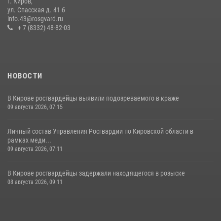
г. Киров,
подозреваемых в хулиганстве
ул. Спасская д. 41 б
info.43@rosgvard.ru
19 июля 2026, 07:00
+ 7 (8332) 48-82-03
НОВОСТИ
В Кирове росгвардейцы выявили подозреваемого в краже
09 августа 2026, 07:15
Личный состав Управления Росгвардии по Кировской области в
рамках меди...
09 августа 2026, 07:11
В Кирове росгвардейцы задержали находящегося в розыске
08 августа 2026, 09:11