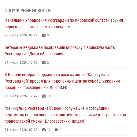
07 августа 2026, 08:48
8
1
ПОПУЛЯРНЫЕ НОВОСТИ
В Кирове росгвардейцы задержали подозреваемого в краже
Начальник Управления Росгвардии по Кировской области вручил
инструмента
первые паспорта юным кировчанам
07 августа 2026, 08:39
26 июля 2026, 08:22
3
В Кирово-Чепецке росгвардейцы задержали подозреваемого в
Ветераны ведомства поздравили кировскую воинскую часть
хулиганстве
Росгвардии с Днем образования
06 августа 2026, 07:00
09 июля 2026, 13:58
2
Губернатор Кировской области Александр Соколов вручил
В Кирове ветеран ведомства в рамках акции "Каникулы с
почетные знаки и грамоты росгвардейцам (видео)
Росгвардией" провел для подопечных центра соцобслуживания
05 августа 2026, 11:00
7
1
праздник, посвященный Дню ВМФ
В Кирове росгвардейцы задержали подозреваемую в сбыте
30 июля 2026, 12:49
10
поддельной купюры
"Каникулы с Росгвардией": военнослужащие и сотрудники
04 августа 2026, 09:30
ведомства повели военно-патриотическое занятие для участников
православной смены "Благовестник" (видео)
23 июля 2026, 07:30
12
1