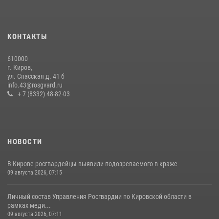
Кировские росгвардейцы задержали неоднократно судимую
гражданку, подозреваемую в краже
КОНТАКТЫ
21 июля 2026, 08:20
610000
В Кирове и Кирово-Чепецке росгвардейцы задержали
г. Киров,
подозреваемых в хулиганстве
ул. Спасская д. 41 б
info.43@rosgvard.ru
19 июля 2026, 07:00
+ 7 (8332) 48-82-03
НОВОСТИ
В Кирове росгвардейцы выявили подозреваемого в краже
09 августа 2026, 07:15
Личный состав Управления Росгвардии по Кировской области в
рамках меди...
09 августа 2026, 07:11