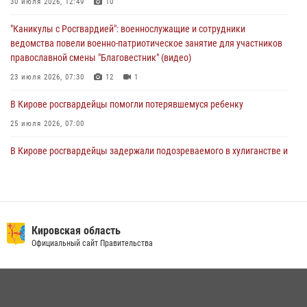
В Кирове росгвардейцы задержали подозреваемую в сбыте
30 июля 2026, 12:49
10
поддельной купюры
"Каникулы с Росгвардией": военнослужащие и сотрудники
04 августа 2026, 09:30
ведомства повели военно-патриотическое занятие для участников
православной смены "Благовестник" (видео)
23 июля 2026, 07:30
12
1
В Кирове росгвардейцы помогли потерявшемуся ребенку
25 июля 2026, 07:00
В Кирове росгвардейцы задержали подозреваемого в хулиганстве и
находящегося в розыске
24 июля 2026, 09:01
Офицер Росгвардии рассказала об условиях приема на службу во
вневедомственную охрану и поступления в ведомственные вузы
Кировская область
Официальный сайт Правительства
22 июля 2026, 14:51
1
2
В Слободском росгвардейцы задержали подозреваемых в
хулиганстве
20 июля 2026, 08:16