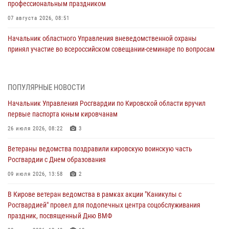
профессиональным праздником
07 августа 2026, 08:51
Начальник областного Управления вневедомственной охраны
принял участие во всероссийском совещании-семинаре по вопросам
развития этого подразделения Росгвардии (видео)
07 августа 2026, 08:48
8
1
ПОПУЛЯРНЫЕ НОВОСТИ
В Кирове росгвардейцы задержали подозреваемого в краже
Начальник Управления Росгвардии по Кировской области вручил
инструмента
первые паспорта юным кировчанам
07 августа 2026, 08:39
26 июля 2026, 08:22
3
В Кирово-Чепецке росгвардейцы задержали подозреваемого в
Ветераны ведомства поздравили кировскую воинскую часть
хулиганстве
Росгвардии с Днем образования
06 августа 2026, 07:00
09 июля 2026, 13:58
2
Губернатор Кировской области Александр Соколов вручил
В Кирове ветеран ведомства в рамках акции "Каникулы с
почетные знаки и грамоты росгвардейцам (видео)
Росгвардией" провел для подопечных центра соцобслуживания
05 августа 2026, 11:00
7
1
праздник, посвященный Дню ВМФ