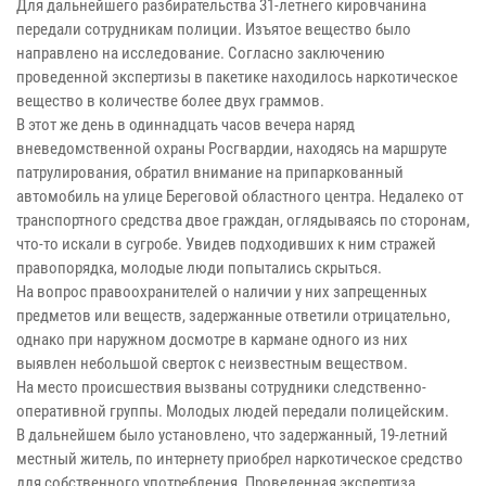
Для дальнейшего разбирательства 31-летнего кировчанина
передали сотрудникам полиции. Изъятое вещество было
направлено на исследование. Согласно заключению
проведенной экспертизы в пакетике находилось наркотическое
вещество в количестве более двух граммов.
В этот же день в одиннадцать часов вечера наряд
вневедомственной охраны Росгвардии, находясь на маршруте
патрулирования, обратил внимание на припаркованный
автомобиль на улице Береговой областного центра. Недалеко от
транспортного средства двое граждан, оглядываясь по сторонам,
что-то искали в сугробе. Увидев подходивших к ним стражей
правопорядка, молодые люди попытались скрыться.
На вопрос правоохранителей о наличии у них запрещенных
предметов или веществ, задержанные ответили отрицательно,
однако при наружном досмотре в кармане одного из них
выявлен небольшой сверток с неизвестным веществом.
На место происшествия вызваны сотрудники следственно-
оперативной группы. Молодых людей передали полицейским.
В дальнейшем было установлено, что задержанный, 19-летний
местный житель, по интернету приобрел наркотическое средство
для собственного употребления. Проведенная экспертиза