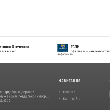
тники Отечества
ГСПИ
альный сайт
Официальный интернет-портал
информации
И
НАВИГАЦИЯ
осгвардейцы задержали
Новости
мую в сбыте поддельной купюр...
Карта сайта
26, 09:30