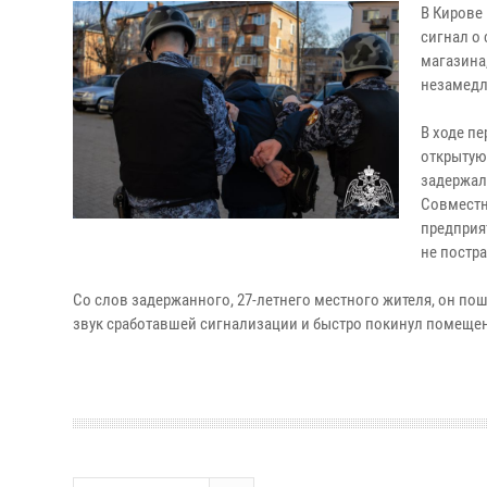
В Кирове
сигнал о
магазина
незамедл
В ходе п
открытую
задержал
Совместн
предприя
не постр
Со слов задержанного, 27-летнего местного жителя, он пошел
звук сработавшей сигнализации и быстро покинул помещен