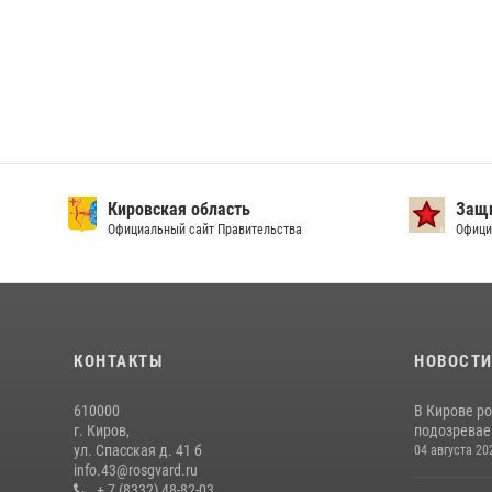
Кировская область
Защи
Официальный сайт Правительства
Офици
КОНТАКТЫ
НОВОСТ
610000
В Кирове р
г. Киров,
подозревае
ул. Спасская д. 41 б
04 августа 20
info.43@rosgvard.ru
+ 7 (8332) 48-82-03