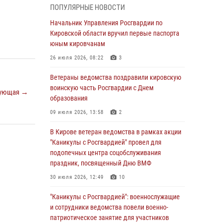
национальной гвардии Российской
ПОПУЛЯРНЫЕ НОВОСТИ
Федерации
Начальник Управления Росгвардии по
01 августа 2026, 09:39
Кировской области вручил первые паспорта
юным кировчанам
В Росгвардии вспоминают российских
воинов, погибших в Первой мировой войне
26 июля 2026, 08:22
3
1914-1918 годов
Ветераны ведомства поздравили кировскую
01 августа 2026, 09:38
воинскую часть Росгвардии с Днем
ующая →
образования
В Кирове офицер Росгвардии стал
победителем открытого шахматного турнира
09 июля 2026, 13:58
2
01 августа 2026, 07:08
1
В Кирове ветеран ведомства в рамках акции
"Каникулы с Росгвардией" провел для
Директор Росгвардии Герой России генерал
подопечных центра соцобслуживания
армии Виктор Золотов поздравил
праздник, посвященный Дню ВМФ
специалистов подразделений тыла с
профессиональным праздником
30 июля 2026, 12:49
10
01 августа 2026, 07:05
"Каникулы с Росгвардией": военнослужащие
и сотрудники ведомства повели военно-
В Кирове росгвардейцы задержали в кафе и
патриотическое занятие для участников
сауне подозреваемых в хулиганстве