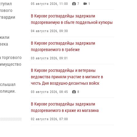
ступил
05 августа 2026, 11:00
7
1
тового
В Кирове росгвардейцы задержали
сгвардии
подозреваемую в сбыте поддельной купюры
04 августа 2026, 09:30
ужили
В Кирове росгвардейцы задержали
века
подозреваемого в грабеже
 торгового
03 августа 2026, 09:01
 имущество
В Кирове росгвардейцы и ветераны
ведомства приняли участие в митинге в
честь Дня воздушно-десантных войск
 услышал
полиции.
03 августа 2026, 08:45
8
В Кирове росгвардейцы задержали
подозреваемого в краже из магазина
02 августа 2026, 07:00
1 августа – День дежурной службы войск