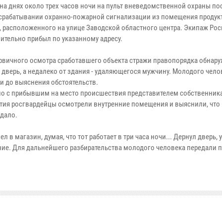
 на днях около трех часов ночи на пульт вневедомственной охраны по
 срабатывании охранно-пожарной сигнализации из помещения продук
, расположенного на улице Заводской областного центра. Экипаж Ро
ительно прибыл по указанному адресу.
ервичного осмотра сработавшего объекта стражи правопорядка обнар
 дверь, а недалеко от здания - удаляющегося мужчину. Молодого чело
и до выяснения обстоятельств.
о с прибывшим на место происшествия представителем собственника
тия росгвардейцы осмотрели внутренние помещения и выяснили, что
адало.
 в магазин, думая, что тот работает в три часа ночи... Дернул дверь,
ие. Для дальнейшего разбирательства молодого человека передали 