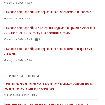
04 августа 2026, 09:30
В Кирове росгвардейцы задержали подозреваемого в грабеже
03 августа 2026, 09:01
В Кирове росгвардейцы и ветераны ведомства приняли участие в
митинге в честь Дня воздушно-десантных войск
03 августа 2026, 08:45
8
В Кирове росгвардейцы задержали подозреваемого в краже из
магазина
02 августа 2026, 07:00
1 августа – День дежурной службы войск национальной гвардии
Российской Федерации
ПОПУЛЯРНЫЕ НОВОСТИ
01 августа 2026, 09:39
Начальник Управления Росгвардии по Кировской области вручил
первые паспорта юным кировчанам
В Росгвардии вспоминают российских воинов, погибших в Первой
мировой войне 1914-1918 годов
26 июля 2026, 08:22
3
01 августа 2026, 09:38
Ветераны ведомства поздравили кировскую воинскую часть