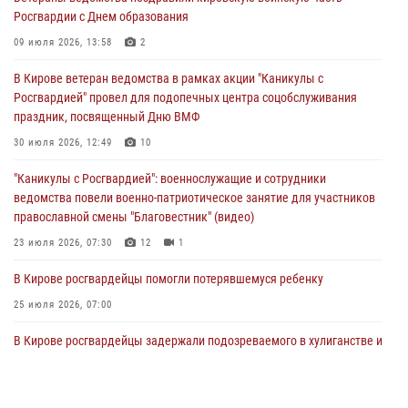
Росгвардии с Днем образования
В Кирове офицер Росгвардии стал победителем открытого
шахматного турнира
09 июля 2026, 13:58
2
01 августа 2026, 07:08
1
В Кирове ветеран ведомства в рамках акции "Каникулы с
Росгвардией" провел для подопечных центра соцобслуживания
Директор Росгвардии Герой России генерал армии Виктор Золотов
праздник, посвященный Дню ВМФ
поздравил специалистов подразделений тыла с профессиональным
праздником
30 июля 2026, 12:49
10
01 августа 2026, 07:05
"Каникулы с Росгвардией": военнослужащие и сотрудники
ведомства повели военно-патриотическое занятие для участников
православной смены "Благовестник" (видео)
23 июля 2026, 07:30
12
1
В Кирове росгвардейцы помогли потерявшемуся ребенку
25 июля 2026, 07:00
В Кирове росгвардейцы задержали подозреваемого в хулиганстве и
находящегося в розыске
24 июля 2026, 09:01