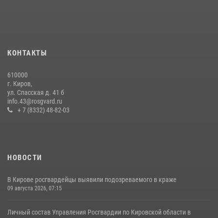
хулиганстве
20 июля 2026, 08:16
Кировские росгвардейцы задержали неоднократно судимую
гражданку, подозреваемую в краже
КОНТАКТЫ
21 июля 2026, 08:20
610000
В Кирове и Кирово-Чепецке росгвардейцы задержали
г. Киров,
подозреваемых в хулиганстве
ул. Спасская д. 41 б
info.43@rosgvard.ru
19 июля 2026, 07:00
+ 7 (8332) 48-82-03
НОВОСТИ
В Кирове росгвардейцы выявили подозреваемого в краже
09 августа 2026, 07:15
Личный состав Управления Росгвардии по Кировской области в