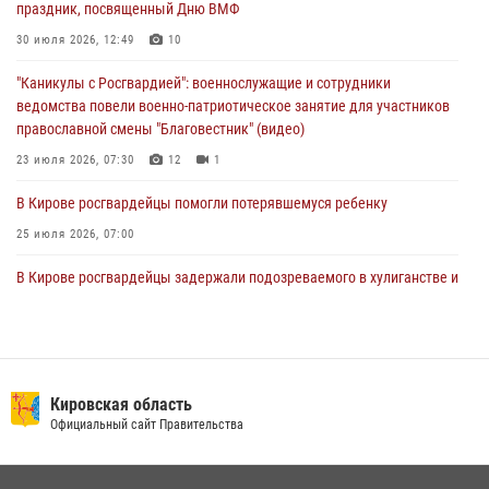
праздник, посвященный Дню ВМФ
В Кирове росгвардейцы задержали подозреваемую в сбыте
30 июля 2026, 12:49
10
поддельной купюры
"Каникулы с Росгвардией": военнослужащие и сотрудники
04 августа 2026, 09:30
ведомства повели военно-патриотическое занятие для участников
православной смены "Благовестник" (видео)
23 июля 2026, 07:30
12
1
В Кирове росгвардейцы помогли потерявшемуся ребенку
25 июля 2026, 07:00
В Кирове росгвардейцы задержали подозреваемого в хулиганстве и
находящегося в розыске
24 июля 2026, 09:01
Офицер Росгвардии рассказала об условиях приема на службу во
вневедомственную охрану и поступления в ведомственные вузы
Кировская область
Официальный сайт Правительства
22 июля 2026, 14:51
1
2
В Слободском росгвардейцы задержали подозреваемых в