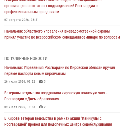
организационно-штатных подразделений Росгвардии с
профессиональным праздником
07 августа 2026, 08:51
Начальник областного Управления вневедомственной охраны
принял участие во всероссийском совещании-семинаре по вопросам
развития этого подразделения Росгвардии (видео)
07 августа 2026, 08:48
8
1
ПОПУЛЯРНЫЕ НОВОСТИ
В Кирове росгвардейцы задержали подозреваемого в краже
Начальник Управления Росгвардии по Кировской области вручил
инструмента
первые паспорта юным кировчанам
07 августа 2026, 08:39
26 июля 2026, 08:22
3
В Кирово-Чепецке росгвардейцы задержали подозреваемого в
Ветераны ведомства поздравили кировскую воинскую часть
хулиганстве
Росгвардии с Днем образования
06 августа 2026, 07:00
09 июля 2026, 13:58
2
Губернатор Кировской области Александр Соколов вручил
В Кирове ветеран ведомства в рамках акции "Каникулы с
почетные знаки и грамоты росгвардейцам (видео)
Росгвардией" провел для подопечных центра соцобслуживания
05 августа 2026, 11:00
7
1