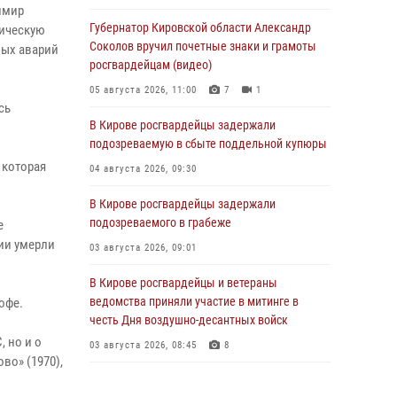
имир
Губернатор Кировской области Александр
тическую
Соколов вручил почетные знаки и грамоты
ных аварий
росгвардейцам (видео)
05 августа 2026, 11:00
7
1
сь
В Кирове росгвардейцы задержали
подозреваемую в сбыте поддельной купюры
 которая
04 августа 2026, 09:30
В Кирове росгвардейцы задержали
подозреваемого в грабеже
е
ии умерли
03 августа 2026, 09:01
В Кирове росгвардейцы и ветераны
ведомства приняли участие в митинге в
офе.
честь Дня воздушно-десантных войск
 но и о
03 августа 2026, 08:45
8
во» (1970),
В Кирове росгвардейцы задержали