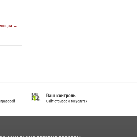
Кировские росгвардейцы задержали
неоднократно судимую гражданку,
подозреваемую в краже
ующая →
21 июля 2026, 08:20
В Кирове и Кирово-Чепецке росгвардейцы
задержали подозреваемых в хулиганстве
19 июля 2026, 07:00
Ваш контроль
 правовой
Сайт отзывов о госуслугах