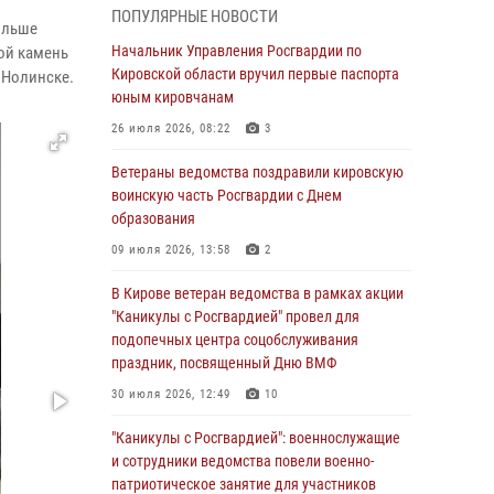
подозреваемого в краже из магазина
ПОПУЛЯРНЫЕ НОВОСТИ
ольше
02 августа 2026, 07:00
Начальник Управления Росгвардии по
ной камень
Кировской области вручил первые паспорта
 Нолинске.
1 августа – День дежурной службы войск
юным кировчанам
национальной гвардии Российской
Федерации
26 июля 2026, 08:22
3
01 августа 2026, 09:39
Ветераны ведомства поздравили кировскую
воинскую часть Росгвардии с Днем
В Росгвардии вспоминают российских
образования
воинов, погибших в Первой мировой войне
1914-1918 годов
09 июля 2026, 13:58
2
01 августа 2026, 09:38
В Кирове ветеран ведомства в рамках акции
"Каникулы с Росгвардией" провел для
В Кирове офицер Росгвардии стал
подопечных центра соцобслуживания
победителем открытого шахматного турнира
праздник, посвященный Дню ВМФ
01 августа 2026, 07:08
1
30 июля 2026, 12:49
10
Директор Росгвардии Герой России генерал
"Каникулы с Росгвардией": военнослужащие
армии Виктор Золотов поздравил
и сотрудники ведомства повели военно-
специалистов подразделений тыла с
патриотическое занятие для участников
профессиональным праздником