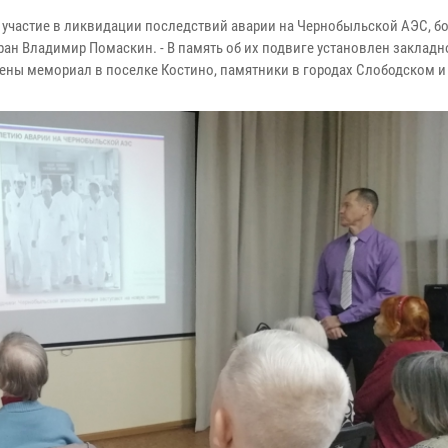
и участие в ликвидации последствий аварии на Чернобыльской АЭС, б
ран Владимир Помаскин. - В память об их подвиге установлен заклад
лены мемориал в поселке Костино, памятники в городах Слободском и