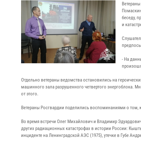
Ветераны
Помаскин
беседу, 
и катастр
Слушател
предпосы
- На дан
произошла
Отдельно ветераны ведомства остановились на героически
машинного зала разрушенного четвертого энергоблока. М
от этого.
Ветераны Росгвардии поделились воспоминаниями о том, ко
Во время встречи Олег Михайлович и Владимир Эдуардович
других радиационных катастрофах в истории России: Кышты
инциденте на Ленинградской АЭС (1975), утечке в Губе Андре