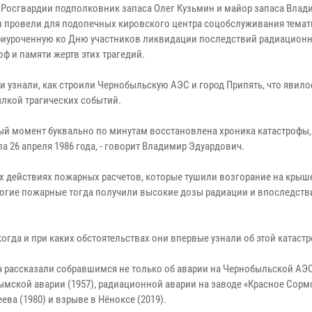
 Росгвардии подполковник запаса Олег Кузьмин и майор запаса Влад
 провели для подопечных кировского центра соцобслуживания тема
приуроченную ко Дню участников ликвидации последствий радиацион
оф и памяти жертв этих трагедий.
и узнали, как строили Чернобыльскую АЭС и город Припять, что явило
лкой трагических событий.
ный момент буквально по минутам восстановлена хроника катастрофы,
 26 апреля 1986 года, - говорит Владимир Эдуардович.
х действиях пожарных расчетов, которые тушили возгорание на крыш
ногие пожарные тогда получили высокие дозы радиации и впоследств
гда и при каких обстоятельствах они впервые узнали об этой катастр
 рассказали собравшимся не только об аварии на Чернобыльской АЭС,
мской аварии (1957), радиационной аварии на заводе «Красное Сормо
ева (1980) и взрыве в Нёноксе (2019).