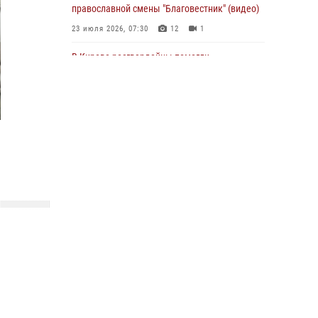
православной смены "Благовестник" (видео)
01 августа 2026, 07:05
23 июля 2026, 07:30
12
1
В Кирове росгвардейцы помогли
потерявшемуся ребенку
25 июля 2026, 07:00
В Кирове росгвардейцы задержали
подозреваемого в хулиганстве и
находящегося в розыске
24 июля 2026, 09:01
Офицер Росгвардии рассказала об условиях
приема на службу во вневедомственную
охрану и поступления в ведомственные вузы
22 июля 2026, 14:51
1
2
В Слободском росгвардейцы задержали
подозреваемых в хулиганстве
20 июля 2026, 08:16