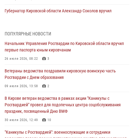
Губернатор Кировской области Александр Соколов вручил
почетные знаки и грамоты росгвардейцам (видео)
05 августа 2026, 11:00
7
1
ПОПУЛЯРНЫЕ НОВОСТИ
В Кирове росгвардейцы задержали подозреваемую в сбыте
Начальник Управления Росгвардии по Кировской области вручил
поддельной купюры
первые паспорта юным кировчанам
04 августа 2026, 09:30
26 июля 2026, 08:22
3
В Кирове росгвардейцы задержали подозреваемого в грабеже
Ветераны ведомства поздравили кировскую воинскую часть
03 августа 2026, 09:01
Росгвардии с Днем образования
В Кирове росгвардейцы и ветераны ведомства приняли участие в
09 июля 2026, 13:58
2
митинге в честь Дня воздушно-десантных войск
В Кирове ветеран ведомства в рамках акции "Каникулы с
03 августа 2026, 08:45
8
Росгвардией" провел для подопечных центра соцобслуживания
праздник, посвященный Дню ВМФ
В Кирове росгвардейцы задержали подозреваемого в краже из
магазина
30 июля 2026, 12:49
10
02 августа 2026, 07:00
"Каникулы с Росгвардией": военнослужащие и сотрудники