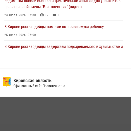
ведомства повели военно-патриотическое занятие для участников
православной смены "Благовестник" (видео)
23 июля 2026, 07:30
12
1
В Кирове росгвардейцы помогли потерявшемуся ребенку
25 июля 2026, 07:00
В Кирове росгвардейцы задержали подозреваемого в хулиганстве и
находящегося в розыске
24 июля 2026, 09:01
Офицер Росгвардии рассказала об условиях приема на службу во
вневедомственную охрану и поступления в ведомственные вузы
Кировская область
Официальный сайт Правительства
22 июля 2026, 14:51
1
2
В Слободском росгвардейцы задержали подозреваемых в
хулиганстве
20 июля 2026, 08:16
Кировские росгвардейцы задержали неоднократно судимую
гражданку, подозреваемую в краже