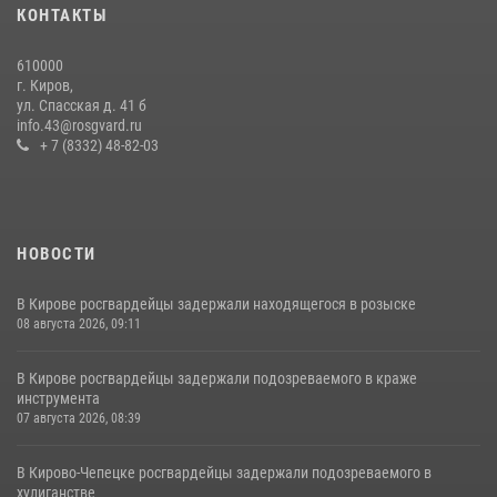
КОНТАКТЫ
21 июля 2026, 08:20
610000
В Кирове и Кирово-Чепецке росгвардейцы задержали
г. Киров,
подозреваемых в хулиганстве
ул. Спасская д. 41 б
info.43@rosgvard.ru
19 июля 2026, 07:00
+ 7 (8332) 48-82-03
НОВОСТИ
В Кирове росгвардейцы задержали находящегося в розыске
08 августа 2026, 09:11
В Кирове росгвардейцы задержали подозреваемого в краже
инструмента
07 августа 2026, 08:39
В Кирово-Чепецке росгвардейцы задержали подозреваемого в
хулиганстве