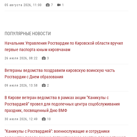
05 августа 2026, 11:00
7
1
В Кирове росгвардейцы задержали подозреваемую в сбыте
поддельной купюры
04 августа 2026, 09:30
ПОПУЛЯРНЫЕ НОВОСТИ
Начальник Управления Росгвардии по Кировской области вручил
В Кирове росгвардейцы задержали подозреваемого в грабеже
первые паспорта юным кировчанам
03 августа 2026, 09:01
26 июля 2026, 08:22
3
В Кирове росгвардейцы и ветераны ведомства приняли участие в
Ветераны ведомства поздравили кировскую воинскую часть
митинге в честь Дня воздушно-десантных войск
Росгвардии с Днем образования
03 августа 2026, 08:45
8
09 июля 2026, 13:58
2
В Кирове росгвардейцы задержали подозреваемого в краже из
В Кирове ветеран ведомства в рамках акции "Каникулы с
магазина
Росгвардией" провел для подопечных центра соцобслуживания
02 августа 2026, 07:00
праздник, посвященный Дню ВМФ
1 августа – День дежурной службы войск национальной гвардии
30 июля 2026, 12:49
10
Российской Федерации
"Каникулы с Росгвардией": военнослужащие и сотрудники
01 августа 2026, 09:39