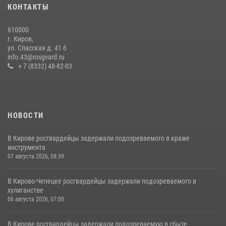
КОНТАКТЫ
21 июля 2026, 08:20
610000
В Кирове и Кирово-Чепецке росгвардейцы задержали
г. Киров,
подозреваемых в хулиганстве
ул. Спасская д. 41 б
info.43@rosgvard.ru
19 июля 2026, 07:00
+ 7 (8332) 48-82-03
НОВОСТИ
В Кирове росгвардейцы задержали подозреваемого в краже
инструмента
07 августа 2026, 08:39
В Кирово-Чепецке росгвардейцы задержали подозреваемого в
хулиганстве
06 августа 2026, 07:00
В Кирове росгвардейцы задержали подозреваемую в сбыте