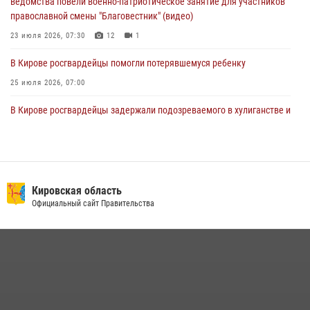
ведомства повели военно-патриотическое занятие для участников
православной смены "Благовестник" (видео)
23 июля 2026, 07:30
12
1
В Кирове росгвардейцы помогли потерявшемуся ребенку
25 июля 2026, 07:00
В Кирове росгвардейцы задержали подозреваемого в хулиганстве и
находящегося в розыске
24 июля 2026, 09:01
Офицер Росгвардии рассказала об условиях приема на службу во
вневедомственную охрану и поступления в ведомственные вузы
Кировская область
Официальный сайт Правительства
22 июля 2026, 14:51
1
2
В Слободском росгвардейцы задержали подозреваемых в
хулиганстве
20 июля 2026, 08:16
Кировские росгвардейцы задержали неоднократно судимую
гражданку, подозреваемую в краже