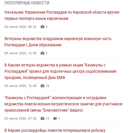
Российской Федерации
ПОПУЛЯРНЫЕ НОВОСТИ
01 августа 2026, 09:39
Начальник Управления Росгвардии по Кировской области вручил
первые паспорта юным кировчанам
В Росгвардии вспоминают российских воинов, погибших в Первой
мировой войне 1914-1918 годов
26 июля 2026, 08:22
3
01 августа 2026, 09:38
Ветераны ведомства поздравили кировскую воинскую часть
Росгвардии с Днем образования
В Кирове офицер Росгвардии стал победителем открытого
шахматного турнира
09 июля 2026, 13:58
2
01 августа 2026, 07:08
1
В Кирове ветеран ведомства в рамках акции "Каникулы с
Росгвардией" провел для подопечных центра соцобслуживания
Директор Росгвардии Герой России генерал армии Виктор Золотов
праздник, посвященный Дню ВМФ
поздравил специалистов подразделений тыла с профессиональным
праздником
30 июля 2026, 12:49
10
01 августа 2026, 07:05
"Каникулы с Росгвардией": военнослужащие и сотрудники
ведомства повели военно-патриотическое занятие для участников
православной смены "Благовестник" (видео)
23 июля 2026, 07:30
12
1
В Кирове росгвардейцы помогли потерявшемуся ребенку