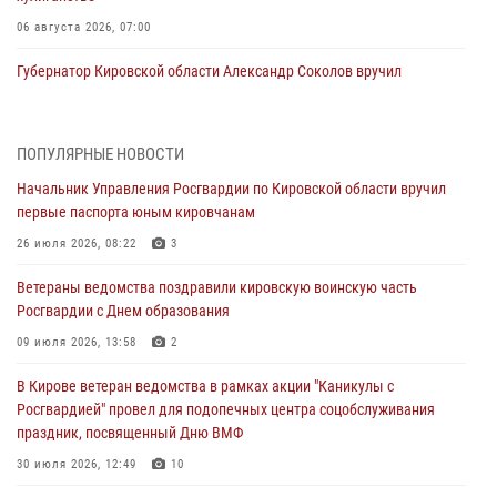
06 августа 2026, 07:00
Губернатор Кировской области Александр Соколов вручил
почетные знаки и грамоты росгвардейцам (видео)
05 августа 2026, 11:00
7
1
ПОПУЛЯРНЫЕ НОВОСТИ
В Кирове росгвардейцы задержали подозреваемую в сбыте
Начальник Управления Росгвардии по Кировской области вручил
поддельной купюры
первые паспорта юным кировчанам
04 августа 2026, 09:30
26 июля 2026, 08:22
3
В Кирове росгвардейцы задержали подозреваемого в грабеже
Ветераны ведомства поздравили кировскую воинскую часть
03 августа 2026, 09:01
Росгвардии с Днем образования
В Кирове росгвардейцы и ветераны ведомства приняли участие в
09 июля 2026, 13:58
2
митинге в честь Дня воздушно-десантных войск
В Кирове ветеран ведомства в рамках акции "Каникулы с
03 августа 2026, 08:45
8
Росгвардией" провел для подопечных центра соцобслуживания
праздник, посвященный Дню ВМФ
В Кирове росгвардейцы задержали подозреваемого в краже из
магазина
30 июля 2026, 12:49
10