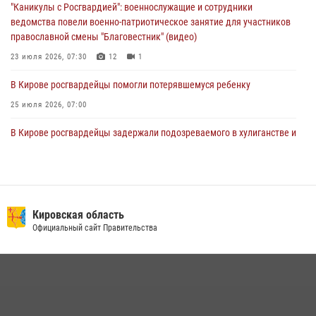
02 августа 2026, 07:00
"Каникулы с Росгвардией": военнослужащие и сотрудники
ведомства повели военно-патриотическое занятие для участников
православной смены "Благовестник" (видео)
23 июля 2026, 07:30
12
1
В Кирове росгвардейцы помогли потерявшемуся ребенку
25 июля 2026, 07:00
В Кирове росгвардейцы задержали подозреваемого в хулиганстве и
находящегося в розыске
24 июля 2026, 09:01
Офицер Росгвардии рассказала об условиях приема на службу во
вневедомственную охрану и поступления в ведомственные вузы
Кировская область
Официальный сайт Правительства
22 июля 2026, 14:51
1
2
В Слободском росгвардейцы задержали подозреваемых в
хулиганстве
20 июля 2026, 08:16