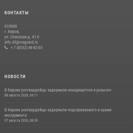
Кировские росгвардейцы задержали неоднократно судимую
гражданку, подозреваемую в краже
КОНТАКТЫ
21 июля 2026, 08:20
610000
В Кирове и Кирово-Чепецке росгвардейцы задержали
г. Киров,
подозреваемых в хулиганстве
ул. Спасская д. 41 б
info.43@rosgvard.ru
19 июля 2026, 07:00
+ 7 (8332) 48-82-03
НОВОСТИ
В Кирове росгвардейцы задержали находящегося в розыске
08 августа 2026, 09:11
В Кирове росгвардейцы задержали подозреваемого в краже
инструмента
07 августа 2026, 08:39