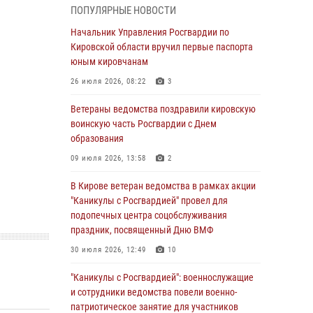
ПОПУЛЯРНЫЕ НОВОСТИ
05 августа 2026, 11:00
7
1
Начальник Управления Росгвардии по
В Кирове росгвардейцы задержали
Кировской области вручил первые паспорта
подозреваемую в сбыте поддельной купюры
юным кировчанам
04 августа 2026, 09:30
26 июля 2026, 08:22
3
В Кирове росгвардейцы задержали
Ветераны ведомства поздравили кировскую
подозреваемого в грабеже
воинскую часть Росгвардии с Днем
образования
03 августа 2026, 09:01
09 июля 2026, 13:58
2
В Кирове росгвардейцы и ветераны
ведомства приняли участие в митинге в
В Кирове ветеран ведомства в рамках акции
честь Дня воздушно-десантных войск
"Каникулы с Росгвардией" провел для
подопечных центра соцобслуживания
03 августа 2026, 08:45
8
праздник, посвященный Дню ВМФ
В Кирове росгвардейцы задержали
30 июля 2026, 12:49
10
подозреваемого в краже из магазина
"Каникулы с Росгвардией": военнослужащие
02 августа 2026, 07:00
и сотрудники ведомства повели военно-
патриотическое занятие для участников
1 августа – День дежурной службы войск