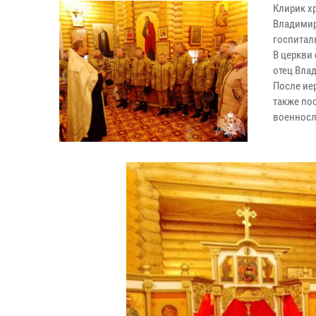
Клирик х
Владимир
госпитал
В церкви
отец Вла
После ие
также по
военнос