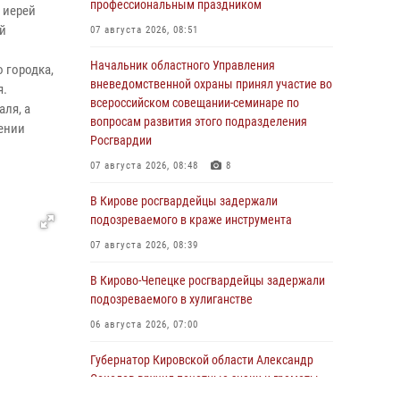
профессиональным праздником
 иерей
й
07 августа 2026, 08:51
Начальник областного Управления
 городка,
вневедомственной охраны принял участие во
я.
всероссийском совещании-семинаре по
ля, а
вопросам развития этого подразделения
ении
Росгвардии
07 августа 2026, 08:48
8
В Кирове росгвардейцы задержали
подозреваемого в краже инструмента
07 августа 2026, 08:39
В Кирово-Чепецке росгвардейцы задержали
подозреваемого в хулиганстве
06 августа 2026, 07:00
Губернатор Кировской области Александр
Соколов вручил почетные знаки и грамоты
росгвардейцам (видео)