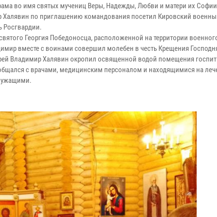
рама во имя святых мучениц Веры, Надежды, Любви и матери их Софии
 Халявин по приглашению командования посетил Кировский военны
ь Росгвардии.
 святого Георгия Победоносца, расположенной на территории военного
димир вместе с воинами совершил молебен в честь Крещения Господн
рей Владимир Халявин окропил освященной водой помещения госпита
общался с врачами, медицинским персоналом и находящимися на леч
лужащими.