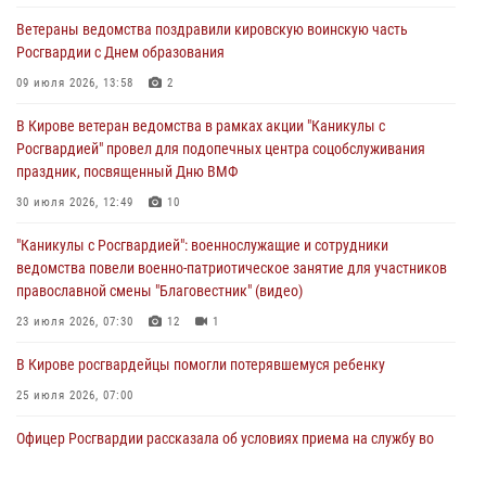
В Кирово-Чепецке росгвардейцы задержали подозреваемого в
Ветераны ведомства поздравили кировскую воинскую часть
хулиганстве
Росгвардии с Днем образования
06 августа 2026, 07:00
09 июля 2026, 13:58
2
Губернатор Кировской области Александр Соколов вручил
В Кирове ветеран ведомства в рамках акции "Каникулы с
почетные знаки и грамоты росгвардейцам (видео)
Росгвардией" провел для подопечных центра соцобслуживания
05 августа 2026, 11:00
7
1
праздник, посвященный Дню ВМФ
В Кирове росгвардейцы задержали подозреваемую в сбыте
30 июля 2026, 12:49
10
поддельной купюры
"Каникулы с Росгвардией": военнослужащие и сотрудники
04 августа 2026, 09:30
ведомства повели военно-патриотическое занятие для участников
православной смены "Благовестник" (видео)
23 июля 2026, 07:30
12
1
В Кирове росгвардейцы помогли потерявшемуся ребенку
25 июля 2026, 07:00
Офицер Росгвардии рассказала об условиях приема на службу во
вневедомственную охрану и поступления в ведомственные вузы