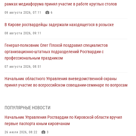
рамках медиафорума принял участие в работе круглых столов
09 августа 2026, 07:11
6
В Кирове росгвардейцы задержали находящегося в розыске
08 августа 2026, 09:11
Генерал-полковник Олег Плохой поздравил специалистов
организационно-штатных подразделений Росгвардии с
профессиональным праздником
07 августа 2026, 08:51
Начальник областного Управления вневедомственной охраны
принял участие во всероссийском совещании-семинаре по вопросам
развития этого подразделения Росгвардии (видео)
07 августа 2026, 08:48
8
1
ПОПУЛЯРНЫЕ НОВОСТИ
В Кирове росгвардейцы задержали подозреваемого в краже
Начальник Управления Росгвардии по Кировской области вручил
инструмента
первые паспорта юным кировчанам
07 августа 2026, 08:39
26 июля 2026, 08:22
3