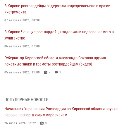
В Кирове росгвардейцы задержали подозреваемого в краже
инструмента
07 августа 2026, 08:39
В Кирово-Чепецке росгвардейцы задержали подозреваемого в
хулиганстве
06 августа 2026, 07:00
Губернатор Кировской области Александр Соколов вручил
почетные знаки и грамоты росгвардейцам (видео)
05 августа 2026, 11:00
7
1
В Кирове росгвардейцы задержали подозреваемую в сбыте
поддельной купюры
04 августа 2026, 09:30
ПОПУЛЯРНЫЕ НОВОСТИ
Начальник Управления Росгвардии по Кировской области вручил
В Кирове росгвардейцы задержали подозреваемого в грабеже
первые паспорта юным кировчанам
03 августа 2026, 09:01
26 июля 2026, 08:22
3
В Кирове росгвардейцы и ветераны ведомства приняли участие в