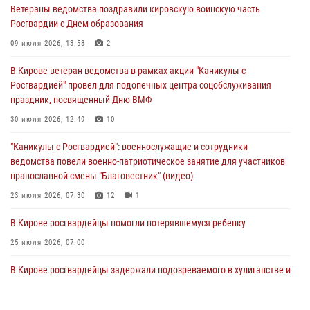
Ветераны ведомства поздравили кировскую воинскую часть
митинге в честь Дня воздушно-десантных войск
Росгвардии с Днем образования
03 августа 2026, 08:45
8
09 июля 2026, 13:58
2
В Кирове росгвардейцы задержали подозреваемого в краже из
В Кирове ветеран ведомства в рамках акции "Каникулы с
магазина
Росгвардией" провел для подопечных центра соцобслуживания
02 августа 2026, 07:00
праздник, посвященный Дню ВМФ
1 августа – День дежурной службы войск национальной гвардии
30 июля 2026, 12:49
10
Российской Федерации
"Каникулы с Росгвардией": военнослужащие и сотрудники
01 августа 2026, 09:39
ведомства повели военно-патриотическое занятие для участников
православной смены "Благовестник" (видео)
23 июля 2026, 07:30
12
1
В Кирове росгвардейцы помогли потерявшемуся ребенку
25 июля 2026, 07:00
В Кирове росгвардейцы задержали подозреваемого в хулиганстве и
находящегося в розыске
24 июля 2026, 09:01