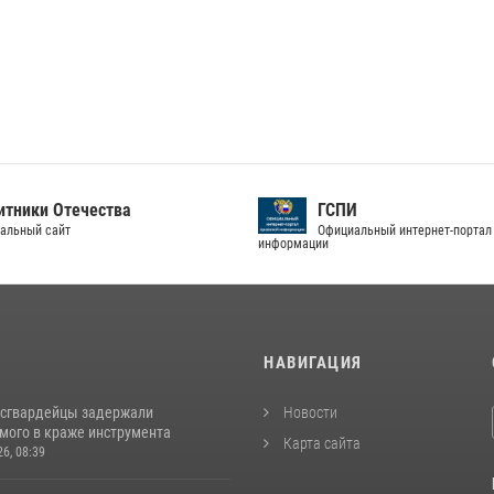
тники Отечества
ГСПИ
альный сайт
Официальный интернет-портал
информации
И
НАВИГАЦИЯ
осгвардейцы задержали
Новости
мого в краже инструмента
Карта сайта
26, 08:39