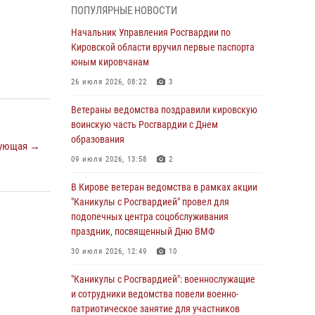
ПОПУЛЯРНЫЕ НОВОСТИ
05 августа 2026, 11:00
7
1
Начальник Управления Росгвардии по
В Кирове росгвардейцы задержали
Кировской области вручил первые паспорта
подозреваемую в сбыте поддельной купюры
юным кировчанам
04 августа 2026, 09:30
26 июля 2026, 08:22
3
В Кирове росгвардейцы задержали
Ветераны ведомства поздравили кировскую
подозреваемого в грабеже
воинскую часть Росгвардии с Днем
образования
03 августа 2026, 09:01
ующая →
09 июля 2026, 13:58
2
В Кирове росгвардейцы и ветераны
ведомства приняли участие в митинге в
В Кирове ветеран ведомства в рамках акции
честь Дня воздушно-десантных войск
"Каникулы с Росгвардией" провел для
подопечных центра соцобслуживания
03 августа 2026, 08:45
8
праздник, посвященный Дню ВМФ
В Кирове росгвардейцы задержали
30 июля 2026, 12:49
10
подозреваемого в краже из магазина
"Каникулы с Росгвардией": военнослужащие
02 августа 2026, 07:00
и сотрудники ведомства повели военно-
патриотическое занятие для участников
1 августа – День дежурной службы войск