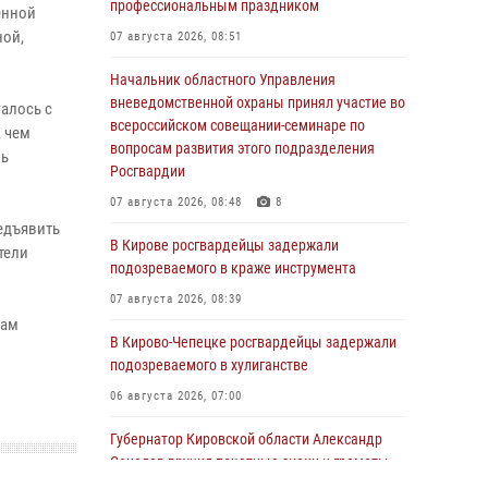
профессиональным праздником
енной
ной,
07 августа 2026, 08:51
Начальник областного Управления
вневедомственной охраны принял участие во
алось с
всероссийском совещании-семинаре по
 чем
вопросам развития этого подразделения
ль
Росгвардии
07 августа 2026, 08:48
8
едъявить
В Кирове росгвардейцы задержали
тели
подозреваемого в краже инструмента
07 августа 2026, 08:39
кам
В Кирово-Чепецке росгвардейцы задержали
подозреваемого в хулиганстве
06 августа 2026, 07:00
Губернатор Кировской области Александр
Соколов вручил почетные знаки и грамоты
росгвардейцам (видео)