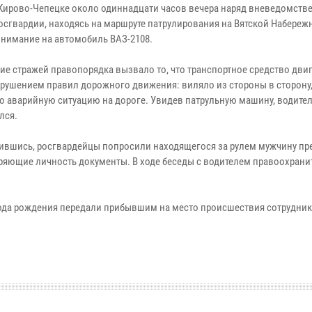
 Кирово-Чепецке около одиннадцати часов вечера наряд вневедомств
осгвардии, находясь на маршруте патрулирования на Вятской Набереж
внимание на автомобиль ВАЗ-2108.
ие стражей правопорядка вызвало то, что транспортное средство двиг
рушением правил дорожного движения: виляло из стороны в сторону,
о аварийную ситуацию на дороге. Увидев патрульную машину, водите
лся.
ившись, росгвардейцы попросили находящегося за рулем мужчину пр
ряющие личность документы. В ходе беседы с водителем правоохрани
года рождения передали прибывшим на место происшествия сотрудни