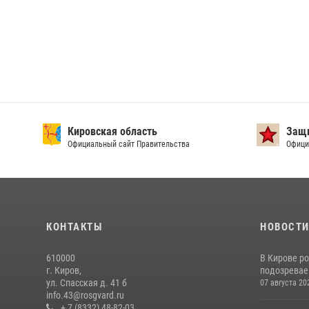
Кировская область
Защи
Официальный сайт Правительства
Офици
КОНТАКТЫ
НОВОСТ
610000
В Кирове р
г. Киров,
подозревае
ул. Спасская д. 41 б
07 августа 20
info.43@rosgvard.ru
+ 7 (8332) 48-82-03