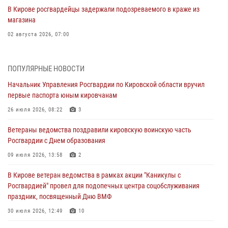
В Кирове росгвардейцы задержали подозреваемого в краже из
магазина
02 августа 2026, 07:00
1 августа – День дежурной службы войск национальной гвардии
Российской Федерации
ПОПУЛЯРНЫЕ НОВОСТИ
01 августа 2026, 09:39
Начальник Управления Росгвардии по Кировской области вручил
первые паспорта юным кировчанам
В Росгвардии вспоминают российских воинов, погибших в Первой
мировой войне 1914-1918 годов
26 июля 2026, 08:22
3
01 августа 2026, 09:38
Ветераны ведомства поздравили кировскую воинскую часть
Росгвардии с Днем образования
В Кирове офицер Росгвардии стал победителем открытого
шахматного турнира
09 июля 2026, 13:58
2
01 августа 2026, 07:08
1
В Кирове ветеран ведомства в рамках акции "Каникулы с
Росгвардией" провел для подопечных центра соцобслуживания
Директор Росгвардии Герой России генерал армии Виктор Золотов
праздник, посвященный Дню ВМФ
поздравил специалистов подразделений тыла с профессиональным
праздником
30 июля 2026, 12:49
10
01 августа 2026, 07:05