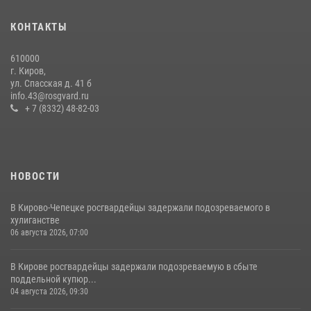
В Слободском росгвардейцы задержали подозреваемых в
хулиганстве
КОНТАКТЫ
20 июля 2026, 08:16
610000
В Кирове и Кирово-Чепецке росгвардейцы задержали
г. Киров,
подозреваемых в хулиганстве
ул. Спасская д. 41 б
info.43@rosgvard.ru
19 июля 2026, 07:00
+ 7 (8332) 48-82-03
НОВОСТИ
В Кирово-Чепецке росгвардейцы задержали подозреваемого в
хулиганстве
06 августа 2026, 07:00
В Кирове росгвардейцы задержали подозреваемую в сбыте
поддельной купюр...
04 августа 2026, 09:30