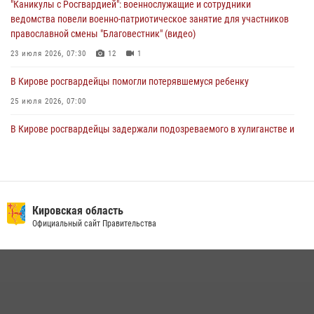
"Каникулы с Росгвардией": военнослужащие и сотрудники
ведомства повели военно-патриотическое занятие для участников
православной смены "Благовестник" (видео)
23 июля 2026, 07:30
12
1
В Кирове росгвардейцы помогли потерявшемуся ребенку
25 июля 2026, 07:00
В Кирове росгвардейцы задержали подозреваемого в хулиганстве и
находящегося в розыске
24 июля 2026, 09:01
Офицер Росгвардии рассказала об условиях приема на службу во
вневедомственную охрану и поступления в ведомственные вузы
Кировская область
Официальный сайт Правительства
22 июля 2026, 14:51
1
2
В Кирово-Чепецке росгвардейцы задержали подозреваемую в
краже коньяка
07 июля 2026, 07:53