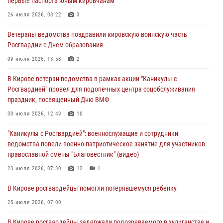
первые паспорта юным кировчанам
03 августа 2026, 09:01
26 июля 2026, 08:22
3
В Кирове росгвардейцы и ветераны ведомства приняли участие в
Ветераны ведомства поздравили кировскую воинскую часть
митинге в честь Дня воздушно-десантных войск
Росгвардии с Днем образования
03 августа 2026, 08:45
8
09 июля 2026, 13:58
2
В Кирове росгвардейцы задержали подозреваемого в краже из
В Кирове ветеран ведомства в рамках акции "Каникулы с
магазина
Росгвардией" провел для подопечных центра соцобслуживания
02 августа 2026, 07:00
праздник, посвященный Дню ВМФ
1 августа – День дежурной службы войск национальной гвардии
30 июля 2026, 12:49
10
Российской Федерации
"Каникулы с Росгвардией": военнослужащие и сотрудники
01 августа 2026, 09:39
ведомства повели военно-патриотическое занятие для участников
православной смены "Благовестник" (видео)
23 июля 2026, 07:30
12
1
В Кирове росгвардейцы помогли потерявшемуся ребенку
25 июля 2026, 07:00
В Кирове росгвардейцы задержали подозреваемого в хулиганстве и