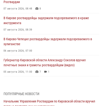
Росгвардии
07 августа 2026, 08:48
8
В Кирове росгвардейцы задержали подозреваемого в краже
инструмента
07 августа 2026, 08:39
В Кирово-Чепецке росгвардейцы задержали подозреваемого в
хулиганстве
06 августа 2026, 07:00
Губернатор Кировской области Александр Соколов вручил
почетные знаки и грамоты росгвардейцам (видео)
05 августа 2026, 11:00
7
1
В Кирове росгвардейцы задержали подозреваемую в сбыте
поддельной купюры
04 августа 2026, 09:30
ПОПУЛЯРНЫЕ НОВОСТИ
Начальник Управления Росгвардии по Кировской области вручил
В Кирове росгвардейцы задержали подозреваемого в грабеже