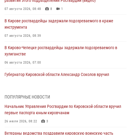
развития этого подразделения Росгвардии (видео)
07 августа 2026, 08:48
8
1
В Кирове росгвардейцы задержали подозреваемого в краже
инструмента
07 августа 2026, 08:39
В Кирово-Чепецке росгвардейцы задержали подозреваемого в
хулиганстве
06 августа 2026, 07:00
Губернатор Кировской области Александр Соколов вручил
почетные знаки и грамоты росгвардейцам (видео)
05 августа 2026, 11:00
7
1
ПОПУЛЯРНЫЕ НОВОСТИ
В Кирове росгвардейцы задержали подозреваемую в сбыте
Начальник Управления Росгвардии по Кировской области вручил
поддельной купюры
первые паспорта юным кировчанам
04 августа 2026, 09:30
26 июля 2026, 08:22
3
В Кирове росгвардейцы задержали подозреваемого в грабеже
Ветераны ведомства поздравили кировскую воинскую часть