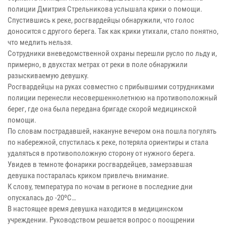
полиции Дмитрия Стрельникова услышала крики о помощи.
Спустившись к реке, росгвардейцы обнаружили, что голос
доносится с другого берега. Так как крики утихали, стало понятно,
что медлить нельзя.
Сотрудники вневедомственной охраны перешли русло по льду и,
примерно, в двухстах метрах от реки в поле обнаружили
разыскиваемую девушку.
Росгвардейцы на руках совместно с прибывшими сотрудниками
полиции перенесли несовершеннолетнюю на противоположный
берег, где она была передана бригаде скорой медицинской
помощи.
По словам пострадавшей, накануне вечером она пошла погулять
по набережной, спустилась к реке, потеряла ориентиры и стала
удаляться в противоположную сторону от нужного берега.
Увидев в темноте фонарики росгвардейцев, замерзавшая
девушка постаралась криком привлечь внимание.
К слову, температура по ночам в регионе в последние дни
опускалась до -20ºС…
В настоящее время девушка находится в медицинском
учреждении. Руководством решается вопрос о поощрении