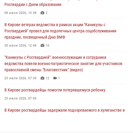
03 августа 2026, 09:01
Росгвардии с Днем образования
В Кирове росгвардейцы и ветераны ведомства приняли участие в
09 июля 2026, 13:58
2
митинге в честь Дня воздушно-десантных войск
В Кирове ветеран ведомства в рамках акции "Каникулы с
03 августа 2026, 08:45
8
Росгвардией" провел для подопечных центра соцобслуживания
праздник, посвященный Дню ВМФ
В Кирове росгвардейцы задержали подозреваемого в краже из
магазина
30 июля 2026, 12:49
10
02 августа 2026, 07:00
"Каникулы с Росгвардией": военнослужащие и сотрудники
ведомства повели военно-патриотическое занятие для участников
православной смены "Благовестник" (видео)
23 июля 2026, 07:30
12
1
В Кирове росгвардейцы помогли потерявшемуся ребенку
25 июля 2026, 07:00
В Кирове росгвардейцы задержали подозреваемого в хулиганстве и
находящегося в розыске
24 июля 2026, 09:01