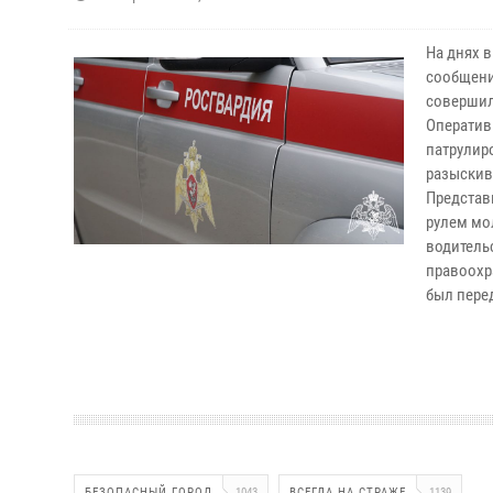
На днях 
сообщени
совершил 
Оператив
патрулир
разыскив
Представ
рулем мо
водительс
правоохр
был пере
БЕЗОПАСНЫЙ ГОРОД
1043
ВСЕГДА НА СТРАЖЕ
1139