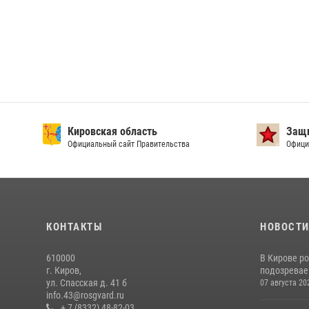
Кировская область
Защи
Официальный сайт Правительства
Офици
КОНТАКТЫ
НОВОСТ
610000
В Кирове р
г. Киров,
подозревае
ул. Спасская д. 41 б
07 августа 20
info.43@rosgvard.ru
+ 7 (8332) 48-82-03