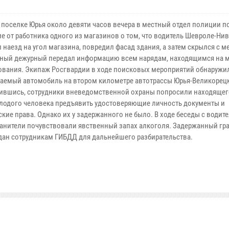
в поселке Юрья около девяти часов вечера в местный отдел полиции п
е от работника одного из магазинов о том, что водитель Шевроле-Ни
наезд на угол магазина, повредил фасад здания, а затем скрылся с м
ный дежурный передал информацию всем нарядам, находящимся на 
ования. Экипаж Росгвардии в ходе поисковых мероприятий обнаружи
аемый автомобиль на втором километре автотрассы Юрья-Великорец
ившись, сотрудники вневедомственной охраны попросили находящег
лодого человека предъявить удостоверяющие личность документы и
кие права. Однако их у задержанного не было. В ходе беседы с водит
анители почувствовали явственный запах алкоголя. Задержанный гр
дан сотрудникам ГИБДД для дальнейшего разбирательства.