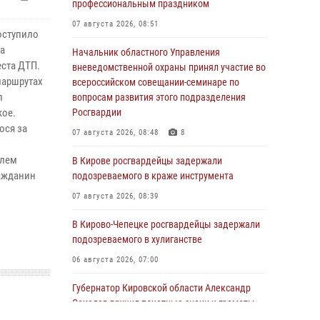
профессиональным праздником
07 августа 2026, 08:51
оступило
ва
Начальник областного Управления
еста ДТП.
вневедомственной охраны принял участие во
маршрутах
всероссийском совещании-семинаре по
л
вопросам развития этого подразделения
кое.
Росгвардии
ося за
07 августа 2026, 08:48
8
елем
В Кирове росгвардейцы задержали
ажданин
подозреваемого в краже инструмента
07 августа 2026, 08:39
В Кирово-Чепецке росгвардейцы задержали
подозреваемого в хулиганстве
06 августа 2026, 07:00
Губернатор Кировской области Александр
Соколов вручил почетные знаки и грамоты
росгвардейцам (видео)