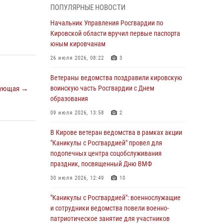
ПОПУЛЯРНЫЕ НОВОСТИ
05 августа 2026, 11:00
7
1
Начальник Управления Росгвардии по
В Кирове росгвардейцы задержали
Кировской области вручил первые паспорта
подозреваемую в сбыте поддельной купюры
юным кировчанам
04 августа 2026, 09:30
26 июля 2026, 08:22
3
В Кирове росгвардейцы задержали
Ветераны ведомства поздравили кировскую
подозреваемого в грабеже
ующая →
воинскую часть Росгвардии с Днем
образования
03 августа 2026, 09:01
09 июля 2026, 13:58
2
В Кирове росгвардейцы и ветераны
ведомства приняли участие в митинге в
В Кирове ветеран ведомства в рамках акции
честь Дня воздушно-десантных войск
"Каникулы с Росгвардией" провел для
подопечных центра соцобслуживания
03 августа 2026, 08:45
8
праздник, посвященный Дню ВМФ
В Кирове росгвардейцы задержали
30 июля 2026, 12:49
10
подозреваемого в краже из магазина
"Каникулы с Росгвардией": военнослужащие
02 августа 2026, 07:00
и сотрудники ведомства повели военно-
патриотическое занятие для участников
1 августа – День дежурной службы войск