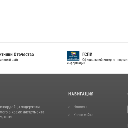
тники Отечества
ГСПИ
альный сайт
Официальный интернет-портал
информации
И
НАВИГАЦИЯ
осгвардейцы задержали
Новости
мого в краже инструмента
Карта сайта
26, 08:39