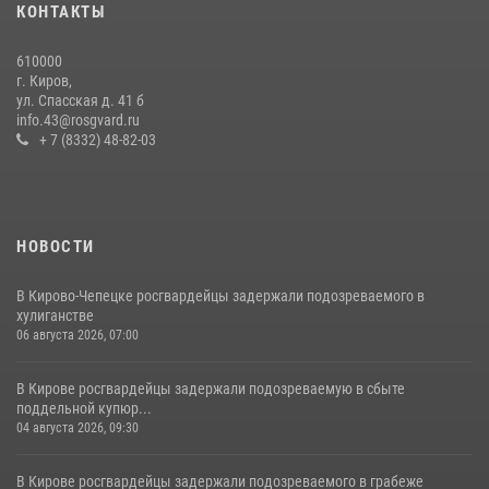
КОНТАКТЫ
20 июля 2026, 08:16
610000
Кировские росгвардейцы задержали неоднократно судимую
г. Киров,
гражданку, подозреваемую в краже
ул. Спасская д. 41 б
info.43@rosgvard.ru
21 июля 2026, 08:20
+ 7 (8332) 48-82-03
НОВОСТИ
В Кирово-Чепецке росгвардейцы задержали подозреваемого в
хулиганстве
06 августа 2026, 07:00
В Кирове росгвардейцы задержали подозреваемую в сбыте
поддельной купюр...
04 августа 2026, 09:30
В Кирове росгвардейцы задержали подозреваемого в грабеже