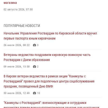
магазина
02 августа 2026, 07:00
1 августа – День дежурной службы войск национальной гвардии
Российской Федерации
ПОПУЛЯРНЫЕ НОВОСТИ
01 августа 2026, 09:39
Начальник Управления Росгвардии по Кировской области вручил
первые паспорта юным кировчанам
В Росгвардии вспоминают российских воинов, погибших в Первой
мировой войне 1914-1918 годов
26 июля 2026, 08:22
3
01 августа 2026, 09:38
Ветераны ведомства поздравили кировскую воинскую часть
Росгвардии с Днем образования
В Кирове офицер Росгвардии стал победителем открытого
шахматного турнира
09 июля 2026, 13:58
2
01 августа 2026, 07:08
1
В Кирове ветеран ведомства в рамках акции "Каникулы с
Росгвардией" провел для подопечных центра соцобслуживания
Директор Росгвардии Герой России генерал армии Виктор Золотов
праздник, посвященный Дню ВМФ
поздравил специалистов подразделений тыла с профессиональным
праздником
30 июля 2026, 12:49
10
01 августа 2026, 07:05
"Каникулы с Росгвардией": военнослужащие и сотрудники
ведомства повели военно-патриотическое занятие для участников