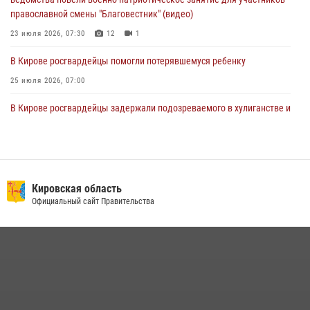
православной смены "Благовестник" (видео)
23 июля 2026, 07:30
12
1
В Кирове росгвардейцы помогли потерявшемуся ребенку
25 июля 2026, 07:00
В Кирове росгвардейцы задержали подозреваемого в хулиганстве и
находящегося в розыске
24 июля 2026, 09:01
Офицер Росгвардии рассказала об условиях приема на службу во
вневедомственную охрану и поступления в ведомственные вузы
Кировская область
Официальный сайт Правительства
22 июля 2026, 14:51
1
2
В Кирово-Чепецке росгвардейцы задержали подозреваемую в
краже коньяка
07 июля 2026, 07:53
В Слободском росгвардейцы задержали подозреваемых в
хулиганстве