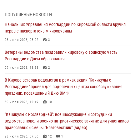
05 августа 2026, 11:00
7
1
ПОПУЛЯРНЫЕ НОВОСТИ
В Кирове росгвардейцы задержали подозреваемую в сбыте
Начальник Управления Росгвардии по Кировской области вручил
поддельной купюры
первые паспорта юным кировчанам
04 августа 2026, 09:30
26 июля 2026, 08:22
3
В Кирове росгвардейцы задержали подозреваемого в грабеже
Ветераны ведомства поздравили кировскую воинскую часть
03 августа 2026, 09:01
Росгвардии с Днем образования
В Кирове росгвардейцы и ветераны ведомства приняли участие в
09 июля 2026, 13:58
2
митинге в честь Дня воздушно-десантных войск
В Кирове ветеран ведомства в рамках акции "Каникулы с
03 августа 2026, 08:45
8
Росгвардией" провел для подопечных центра соцобслуживания
праздник, посвященный Дню ВМФ
В Кирове росгвардейцы задержали подозреваемого в краже из
магазина
30 июля 2026, 12:49
10
02 августа 2026, 07:00
"Каникулы с Росгвардией": военнослужащие и сотрудники
ведомства повели военно-патриотическое занятие для участников
православной смены "Благовестник" (видео)
23 июля 2026, 07:30
12
1