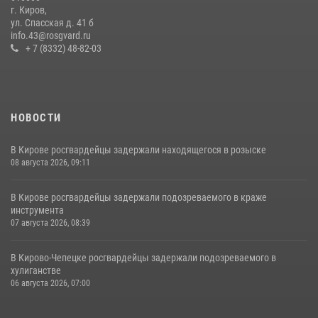
В Кирове и Кирово-Чепецке росгвардейцы задержали
г. Киров,
подозреваемых в хулиганстве
ул. Спасская д. 41 б
info.43@rosgvard.ru
19 июля 2026, 07:00
+ 7 (8332) 48-82-03
НОВОСТИ
В Кирове росгвардейцы задержали находящегося в розыске
08 августа 2026, 09:11
В Кирове росгвардейцы задержали подозреваемого в краже
инструмента
07 августа 2026, 08:39
В Кирово-Чепецке росгвардейцы задержали подозреваемого в
хулиганстве
06 августа 2026, 07:00