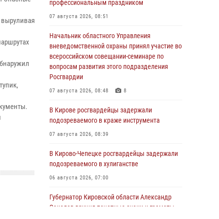
профессиональным праздником
07 августа 2026, 08:51
о выруливая
Начальник областного Управления
маршрутах
вневедомственной охраны принял участие во
всероссийском совещании-семинаре по
обнаружил
вопросам развития этого подразделения
Росгвардии
тупик,
07 августа 2026, 08:48
8
кументы.
В Кирове росгвардейцы задержали
м
подозреваемого в краже инструмента
07 августа 2026, 08:39
В Кирово-Чепецке росгвардейцы задержали
подозреваемого в хулиганстве
06 августа 2026, 07:00
Губернатор Кировской области Александр
Соколов вручил почетные знаки и грамоты
росгвардейцам (видео)