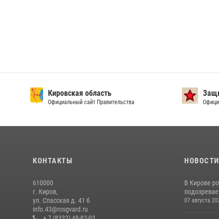
Кировская область
Защи
Официальный сайт Правительства
Офици
КОНТАКТЫ
НОВОСТ
610000
В Кирове р
г. Киров,
подозревае
ул. Спасская д. 41 б
07 августа 20
info.43@rosgvard.ru
+ 7 (8332) 48-82-03