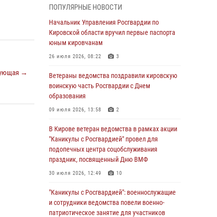
ПОПУЛЯРНЫЕ НОВОСТИ
05 августа 2026, 11:00
7
1
Начальник Управления Росгвардии по
В Кирове росгвардейцы задержали
Кировской области вручил первые паспорта
подозреваемую в сбыте поддельной купюры
юным кировчанам
04 августа 2026, 09:30
26 июля 2026, 08:22
3
ующая →
В Кирове росгвардейцы задержали
Ветераны ведомства поздравили кировскую
подозреваемого в грабеже
воинскую часть Росгвардии с Днем
образования
03 августа 2026, 09:01
09 июля 2026, 13:58
2
В Кирове росгвардейцы и ветераны
ведомства приняли участие в митинге в
В Кирове ветеран ведомства в рамках акции
честь Дня воздушно-десантных войск
"Каникулы с Росгвардией" провел для
подопечных центра соцобслуживания
03 августа 2026, 08:45
8
праздник, посвященный Дню ВМФ
В Кирове росгвардейцы задержали
30 июля 2026, 12:49
10
подозреваемого в краже из магазина
"Каникулы с Росгвардией": военнослужащие
02 августа 2026, 07:00
и сотрудники ведомства повели военно-
патриотическое занятие для участников
1 августа – День дежурной службы войск