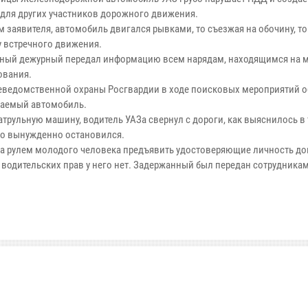
 для других участников дорожного движения.
м заявителя, автомобиль двигался рывками, то съезжая на обочину, т
у встречного движения.
ный дежурный передал информацию всем нарядам, находящимся на 
ования.
еведомственной охраны Росгвардии в ходе поисковых мероприятий 
аемый автомобиль.
трульную машину, водитель УАЗа свернул с дороги, как выяснилось в 
го вынужденно остановился.
а рулем молодого человека предъявить удостоверяющие личность до
и водительских прав у него нет. Задержанный был передан сотрудника