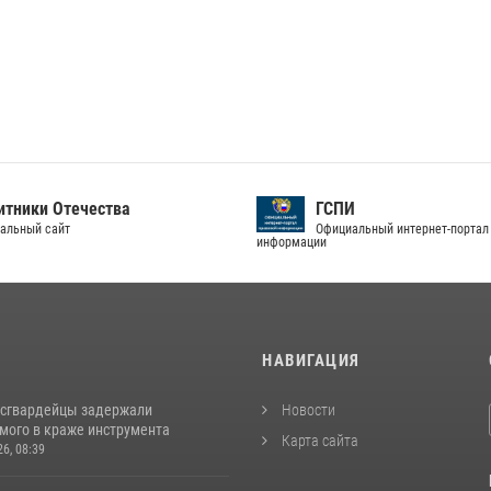
тники Отечества
ГСПИ
альный сайт
Официальный интернет-портал
информации
И
НАВИГАЦИЯ
осгвардейцы задержали
Новости
мого в краже инструмента
Карта сайта
26, 08:39