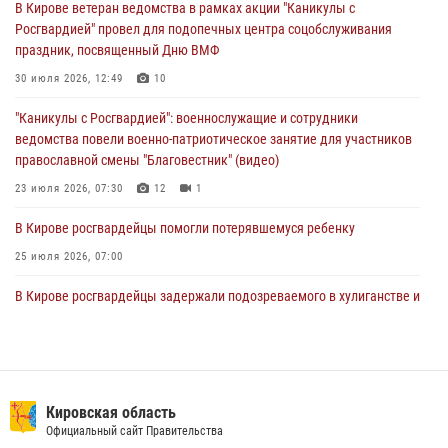
В Кирове ветеран ведомства в рамках акции "Каникулы с
Росгвардией" провел для подопечных центра соцобслуживания
Директор Росгвардии Герой России генерал армии Виктор Золотов
праздник, посвященный Дню ВМФ
поздравил специалистов подразделений тыла с профессиональным
праздником
30 июля 2026, 12:49
10
01 августа 2026, 07:05
"Каникулы с Росгвардией": военнослужащие и сотрудники
ведомства повели военно-патриотическое занятие для участников
православной смены "Благовестник" (видео)
23 июля 2026, 07:30
12
1
В Кирове росгвардейцы помогли потерявшемуся ребенку
25 июля 2026, 07:00
В Кирове росгвардейцы задержали подозреваемого в хулиганстве и
находящегося в розыске
24 июля 2026, 09:01
Офицер Росгвардии рассказала об условиях приема на службу во
вневедомственную охрану и поступления в ведомственные вузы
Кировская область
Официальный сайт Правительства
22 июля 2026, 14:51
1
2