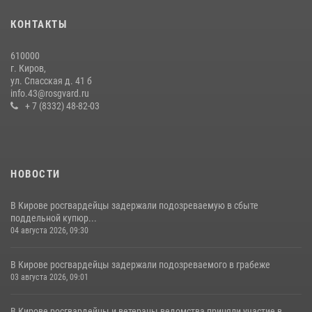
межведомственном тактико-специальном учении
КОНТАКТЫ
06 июля 2026, 07:19
4
610000
В Слободском росгвардейцы задержали подозреваемых в
г. Киров,
хулиганстве
ул. Спасская д. 41 б
info.43@rosgvard.ru
20 июля 2026, 08:16
+ 7 (8332) 48-82-03
НОВОСТИ
В Кирове росгвардейцы задержали подозреваемую в сбыте
поддельной купюр...
04 августа 2026, 09:30
В Кирове росгвардейцы задержали подозреваемого в грабеже
03 августа 2026, 09:01
В Кирове росгвардейцы и ветераны ведомства приняли участие в