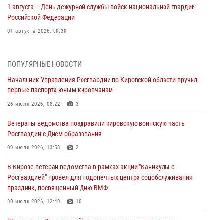
1 августа – День дежурной службы войск национальной гвардии
Российской Федерации
01 августа 2026, 09:39
В Росгвардии вспоминают российских воинов, погибших в Первой
мировой войне 1914-1918 годов
ПОПУЛЯРНЫЕ НОВОСТИ
01 августа 2026, 09:38
Начальник Управления Росгвардии по Кировской области вручил
первые паспорта юным кировчанам
В Кирове офицер Росгвардии стал победителем открытого
шахматного турнира
26 июля 2026, 08:22
3
01 августа 2026, 07:08
1
Ветераны ведомства поздравили кировскую воинскую часть
Росгвардии с Днем образования
Директор Росгвардии Герой России генерал армии Виктор Золотов
поздравил специалистов подразделений тыла с профессиональным
09 июля 2026, 13:58
2
праздником
В Кирове ветеран ведомства в рамках акции "Каникулы с
01 августа 2026, 07:05
Росгвардией" провел для подопечных центра соцобслуживания
праздник, посвященный Дню ВМФ
В Кирове росгвардейцы задержали в кафе и сауне подозреваемых
в хулиганстве
30 июля 2026, 12:49
10
31 июля 2026, 06:57