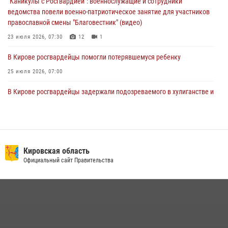
"Каникулы с Росгвардией": военнослужащие и сотрудники
ведомства повели военно-патриотическое занятие для участников
православной смены "Благовестник" (видео)
23 июля 2026, 07:30
12
1
В Кирове росгвардейцы помогли потерявшемуся ребенку
25 июля 2026, 07:00
В Кирове росгвардейцы задержали подозреваемого в хулиганстве и
находящегося в розыске
24 июля 2026, 09:01
Офицер Росгвардии рассказала об условиях приема на службу во
вневедомственную охрану и поступления в ведомственные вузы
Кировская область
Официальный сайт Правительства
22 июля 2026, 14:51
1
2
В Кирово-Чепецке росгвардейцы задержали подозреваемую в
краже коньяка
07 июля 2026, 07:53
В Кировской области спецназ Росгвардии принял участие в